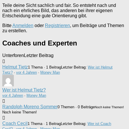
Teile deine Sicht sachlich und fair. So entsteht nach und
nach ein ehrliches Bild, das anderen bei ihrer eigenen
Entscheidung eine gute Orientierung gibt.
Bitte
Anmelden
oder
Registrieren
, um Beiträge und Themen
zu erstellen.
Coaches und Experten
Unterforen
Letzter Beitrag
Helmut Tietz
1 Thema · 1 Beitrag
Letzter Beitrag:
Wer ist Helmut
Tietz?
·
vor 4 Jahren
·
Money Man
Wer ist Helmut Tietz?
vor 4 Jahren
·
Money Man
Randolph Moreno Sommer
0 Themen · 0 Beiträge
Noch keine Themen!
Noch keine Themen!
Coach Cecil
1 Thema · 1 Beitrag
Letzter Beitrag:
Wer ist Coach
Cecil?
·
vor 4 Jahren
·
Money Man