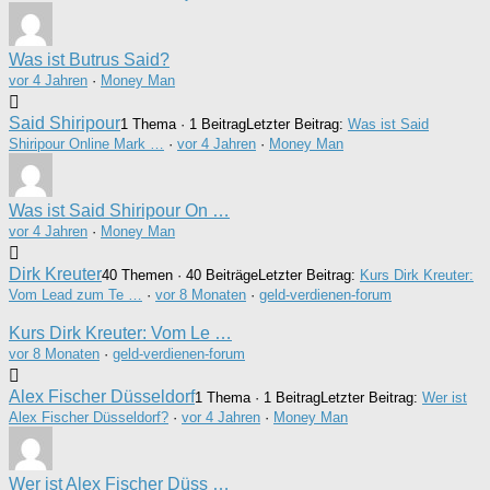
Was ist Butrus Said?
vor 4 Jahren
·
Money Man
Said Shiripour
1 Thema · 1 Beitrag
Letzter Beitrag:
Was ist Said
Shiripour Online Mark …
·
vor 4 Jahren
·
Money Man
Was ist Said Shiripour On …
vor 4 Jahren
·
Money Man
Dirk Kreuter
40 Themen · 40 Beiträge
Letzter Beitrag:
Kurs Dirk Kreuter:
Vom Lead zum Te …
·
vor 8 Monaten
·
geld-verdienen-forum
Kurs Dirk Kreuter: Vom Le …
vor 8 Monaten
·
geld-verdienen-forum
Alex Fischer Düsseldorf
1 Thema · 1 Beitrag
Letzter Beitrag:
Wer ist
Alex Fischer Düsseldorf?
·
vor 4 Jahren
·
Money Man
Wer ist Alex Fischer Düss …