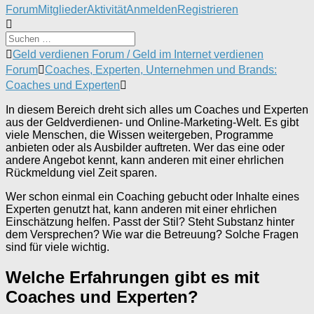
Forum-
Forum
Mitglieder
Aktivität
Anmelden
Registrieren
Navigation
Forum-
Geld verdienen Forum / Geld im Internet verdienen
Breadcrumbs
Forum
Coaches, Experten, Unternehmen und Brands:
-
Coaches und Experten
Du
bist
In diesem Bereich dreht sich alles um Coaches und Experten
hier:
aus der Geldverdienen- und Online-Marketing-Welt. Es gibt
viele Menschen, die Wissen weitergeben, Programme
anbieten oder als Ausbilder auftreten. Wer das eine oder
andere Angebot kennt, kann anderen mit einer ehrlichen
Rückmeldung viel Zeit sparen.
Wer schon einmal ein Coaching gebucht oder Inhalte eines
Experten genutzt hat, kann anderen mit einer ehrlichen
Einschätzung helfen. Passt der Stil? Steht Substanz hinter
dem Versprechen? Wie war die Betreuung? Solche Fragen
sind für viele wichtig.
Welche Erfahrungen gibt es mit
Coaches und Experten?