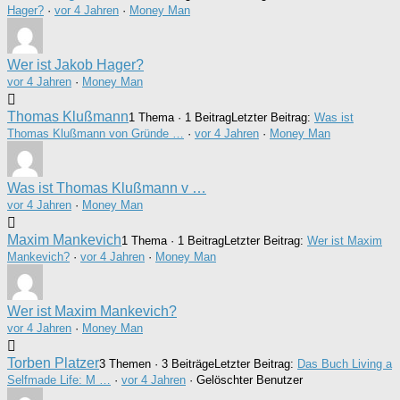
Hager?
·
vor 4 Jahren
·
Money Man
Wer ist Jakob Hager?
vor 4 Jahren
·
Money Man
Thomas Klußmann
1 Thema · 1 Beitrag
Letzter Beitrag:
Was ist
Thomas Klußmann von Gründe …
·
vor 4 Jahren
·
Money Man
Was ist Thomas Klußmann v …
vor 4 Jahren
·
Money Man
Maxim Mankevich
1 Thema · 1 Beitrag
Letzter Beitrag:
Wer ist Maxim
Mankevich?
·
vor 4 Jahren
·
Money Man
Wer ist Maxim Mankevich?
vor 4 Jahren
·
Money Man
Torben Platzer
3 Themen · 3 Beiträge
Letzter Beitrag:
Das Buch Living a
Selfmade Life: M …
·
vor 4 Jahren
· Gelöschter Benutzer