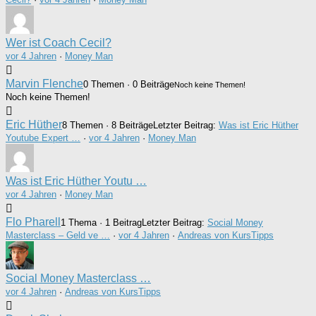
Wer ist Coach Cecil?
vor 4 Jahren
·
Money Man
Marvin Flenche
0 Themen · 0 Beiträge
Noch keine Themen!
Noch keine Themen!
Eric Hüther
8 Themen · 8 Beiträge
Letzter Beitrag:
Was ist Eric Hüther
Youtube Expert …
·
vor 4 Jahren
·
Money Man
Was ist Eric Hüther Youtu …
vor 4 Jahren
·
Money Man
Flo Pharell
1 Thema · 1 Beitrag
Letzter Beitrag:
Social Money
Masterclass – Geld ve …
·
vor 4 Jahren
·
Andreas von KursTipps
Social Money Masterclass …
vor 4 Jahren
·
Andreas von KursTipps