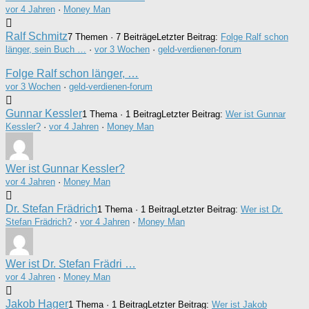
vor 4 Jahren
·
Money Man
Ralf Schmitz
7 Themen · 7 Beiträge
Letzter Beitrag:
Folge Ralf schon
länger, sein Buch …
·
vor 3 Wochen
·
geld-verdienen-forum
Folge Ralf schon länger, …
vor 3 Wochen
·
geld-verdienen-forum
Gunnar Kessler
1 Thema · 1 Beitrag
Letzter Beitrag:
Wer ist Gunnar
Kessler?
·
vor 4 Jahren
·
Money Man
Wer ist Gunnar Kessler?
vor 4 Jahren
·
Money Man
Dr. Stefan Frädrich
1 Thema · 1 Beitrag
Letzter Beitrag:
Wer ist Dr.
Stefan Frädrich?
·
vor 4 Jahren
·
Money Man
Wer ist Dr. Stefan Frädri …
vor 4 Jahren
·
Money Man
Jakob Hager
1 Thema · 1 Beitrag
Letzter Beitrag:
Wer ist Jakob