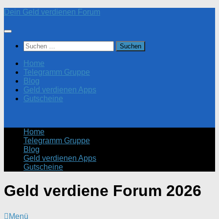
Zum
Dein Geld verdienen Forum
Inhalt
springen
Suchen
nach:
Home
Telegramm Gruppe
Blog
Geld verdienen Apps
Gutscheine
Home
Telegramm Gruppe
Blog
Geld verdienen Apps
Gutscheine
Geld verdiene Forum 2026
Menü