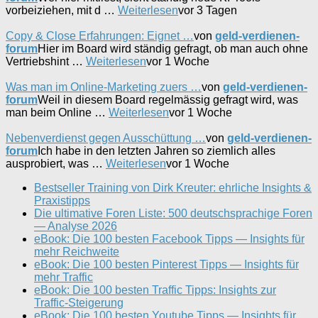
vorbeiziehen, mit d …
Weiterlesen
vor 3 Tagen
Copy & Close Erfahrungen: Eignet …
von
geld-verdienen-
forum
Hier im Board wird ständig gefragt, ob man auch ohne
Vertriebshint …
Weiterlesen
vor 1 Woche
Was man im Online-Marketing zuers …
von
geld-verdienen-
forum
Weil in diesem Board regelmässig gefragt wird, was
man beim Online …
Weiterlesen
vor 1 Woche
Nebenverdienst gegen Ausschüttung …
von
geld-verdienen-
forum
Ich habe in den letzten Jahren so ziemlich alles
ausprobiert, was …
Weiterlesen
vor 1 Woche
Bestseller Training von Dirk Kreuter: ehrliche Insights &
Praxistipps
Die ultimative Foren Liste: 500 deutschsprachige Foren
— Analyse 2026
eBook: Die 100 besten Facebook Tipps — Insights für
mehr Reichweite
eBook: Die 100 besten Pinterest Tipps — Insights für
mehr Traffic
eBook: Die 100 besten Traffic Tipps: Insights zur
Traffic-Steigerung
eBook: Die 100 besten Youtube Tipps — Insights für