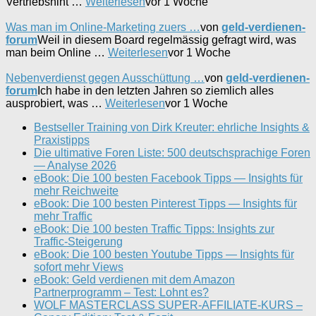
Vertriebshint …
Weiterlesen
vor 1 Woche
Was man im Online-Marketing zuers …
von
geld-verdienen-
forum
Weil in diesem Board regelmässig gefragt wird, was
man beim Online …
Weiterlesen
vor 1 Woche
Nebenverdienst gegen Ausschüttung …
von
geld-verdienen-
forum
Ich habe in den letzten Jahren so ziemlich alles
ausprobiert, was …
Weiterlesen
vor 1 Woche
Bestseller Training von Dirk Kreuter: ehrliche Insights &
Praxistipps
Die ultimative Foren Liste: 500 deutschsprachige Foren
— Analyse 2026
eBook: Die 100 besten Facebook Tipps — Insights für
mehr Reichweite
eBook: Die 100 besten Pinterest Tipps — Insights für
mehr Traffic
eBook: Die 100 besten Traffic Tipps: Insights zur
Traffic-Steigerung
eBook: Die 100 besten Youtube Tipps — Insights für
sofort mehr Views
eBook: Geld verdienen mit dem Amazon
Partnerprogramm – Test: Lohnt es?
WOLF MASTERCLASS SUPER-AFFILIATE-KURS –