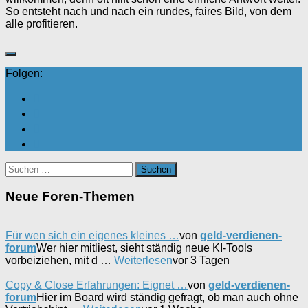
So entsteht nach und nach ein rundes, faires Bild, von dem
alle profitieren.
Folgen:
Suchen
nach:
Neue Foren-Themen
Für wen sich ein eigenes kleines …
von
geld-verdienen-
forum
Wer hier mitliest, sieht ständig neue KI-Tools
vorbeiziehen, mit d …
Weiterlesen
vor 3 Tagen
Copy & Close Erfahrungen: Eignet …
von
geld-verdienen-
forum
Hier im Board wird ständig gefragt, ob man auch ohne