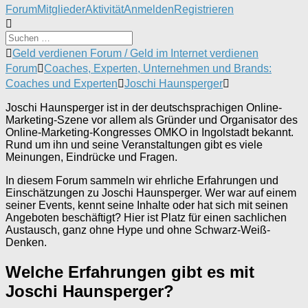
Forum-
Forum
Mitglieder
Aktivität
Anmelden
Registrieren
Navigation
Forum-
Geld verdienen Forum / Geld im Internet verdienen
Breadcrumbs
Forum
Coaches, Experten, Unternehmen und Brands:
-
Coaches und Experten
Joschi Haunsperger
Du
bist
Joschi Haunsperger ist in der deutschsprachigen Online-
hier:
Marketing-Szene vor allem als Gründer und Organisator des
Online-Marketing-Kongresses OMKO in Ingolstadt bekannt.
Rund um ihn und seine Veranstaltungen gibt es viele
Meinungen, Eindrücke und Fragen.
In diesem Forum sammeln wir ehrliche Erfahrungen und
Einschätzungen zu Joschi Haunsperger. Wer war auf einem
seiner Events, kennt seine Inhalte oder hat sich mit seinen
Angeboten beschäftigt? Hier ist Platz für einen sachlichen
Austausch, ganz ohne Hype und ohne Schwarz-Weiß-
Denken.
Welche Erfahrungen gibt es mit
Joschi Haunsperger?