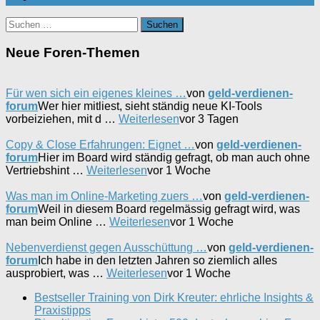
Suchen
nach:
Neue Foren-Themen
Für wen sich ein eigenes kleines …
von
geld-verdienen-
forum
Wer hier mitliest, sieht ständig neue KI-Tools
vorbeiziehen, mit d …
Weiterlesen
vor 3 Tagen
Copy & Close Erfahrungen: Eignet …
von
geld-verdienen-
forum
Hier im Board wird ständig gefragt, ob man auch ohne
Vertriebshint …
Weiterlesen
vor 1 Woche
Was man im Online-Marketing zuers …
von
geld-verdienen-
forum
Weil in diesem Board regelmässig gefragt wird, was
man beim Online …
Weiterlesen
vor 1 Woche
Nebenverdienst gegen Ausschüttung …
von
geld-verdienen-
forum
Ich habe in den letzten Jahren so ziemlich alles
ausprobiert, was …
Weiterlesen
vor 1 Woche
Bestseller Training von Dirk Kreuter: ehrliche Insights &
Praxistipps