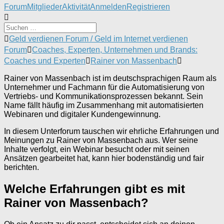
Forum-
Forum
Mitglieder
Aktivität
Anmelden
Registrieren
Navigation
Forum-
Geld verdienen Forum / Geld im Internet verdienen
Breadcrumbs
Forum
Coaches, Experten, Unternehmen und Brands:
-
Coaches und Experten
Rainer von Massenbach
Du
bist
Rainer von Massenbach ist im deutschsprachigen Raum als
hier:
Unternehmer und Fachmann für die Automatisierung von
Vertriebs- und Kommunikationsprozessen bekannt. Sein
Name fällt häufig im Zusammenhang mit automatisierten
Webinaren und digitaler Kundengewinnung.
In diesem Unterforum tauschen wir ehrliche Erfahrungen und
Meinungen zu Rainer von Massenbach aus. Wer seine
Inhalte verfolgt, ein Webinar besucht oder mit seinen
Ansätzen gearbeitet hat, kann hier bodenständig und fair
berichten.
Welche Erfahrungen gibt es mit
Rainer von Massenbach?