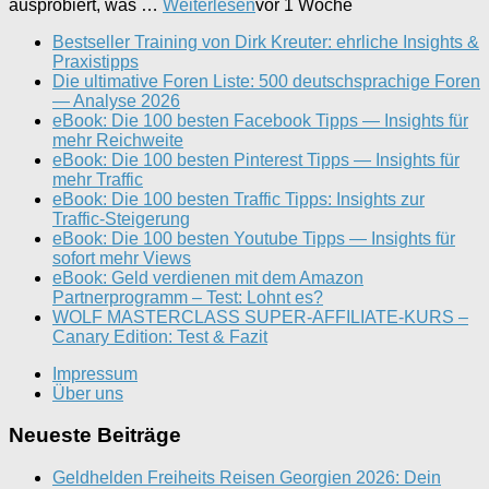
ausprobiert, was …
Weiterlesen
vor 1 Woche
Bestseller Training von Dirk Kreuter: ehrliche Insights &
Praxistipps
Die ultimative Foren Liste: 500 deutschsprachige Foren
— Analyse 2026
eBook: Die 100 besten Facebook Tipps — Insights für
mehr Reichweite
eBook: Die 100 besten Pinterest Tipps — Insights für
mehr Traffic
eBook: Die 100 besten Traffic Tipps: Insights zur
Traffic-Steigerung
eBook: Die 100 besten Youtube Tipps — Insights für
sofort mehr Views
eBook: Geld verdienen mit dem Amazon
Partnerprogramm – Test: Lohnt es?
WOLF MASTERCLASS SUPER-AFFILIATE-KURS –
Canary Edition: Test & Fazit
Impressum
Über uns
Neueste Beiträge
Geldhelden Freiheits Reisen Georgien 2026: Dein