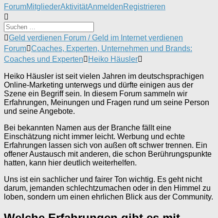
Forum-
Forum
Mitglieder
Aktivität
Anmelden
Registrieren
Navigation
Forum-
Geld verdienen Forum / Geld im Internet verdienen
Breadcrumbs
Forum
Coaches, Experten, Unternehmen und Brands:
-
Coaches und Experten
Heiko Häusler
Du
bist
Heiko Häusler ist seit vielen Jahren im deutschsprachigen
hier:
Online-Marketing unterwegs und dürfte einigen aus der
Szene ein Begriff sein. In diesem Forum sammeln wir
Erfahrungen, Meinungen und Fragen rund um seine Person
und seine Angebote.
Bei bekannten Namen aus der Branche fällt eine
Einschätzung nicht immer leicht. Werbung und echte
Erfahrungen lassen sich von außen oft schwer trennen. Ein
offener Austausch mit anderen, die schon Berührungspunkte
hatten, kann hier deutlich weiterhelfen.
Uns ist ein sachlicher und fairer Ton wichtig. Es geht nicht
darum, jemanden schlechtzumachen oder in den Himmel zu
loben, sondern um einen ehrlichen Blick aus der Community.
Welche Erfahrungen gibt es mit