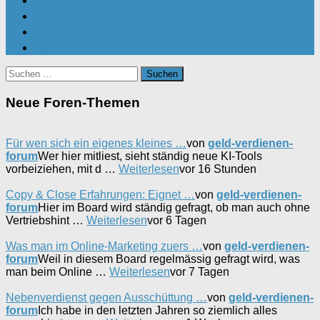
Suchen
nach:
Neue Foren-Themen
Für wen sich ein eigenes kleines …
von
geld-verdienen-
forum
Wer hier mitliest, sieht ständig neue KI-Tools
vorbeiziehen, mit d …
Weiterlesen
vor 16 Stunden
Copy & Close Erfahrungen: Eignet …
von
geld-verdienen-
forum
Hier im Board wird ständig gefragt, ob man auch ohne
Vertriebshint …
Weiterlesen
vor 6 Tagen
Was man im Online-Marketing zuers …
von
geld-verdienen-
forum
Weil in diesem Board regelmässig gefragt wird, was
man beim Online …
Weiterlesen
vor 7 Tagen
Nebenverdienst gegen Ausschüttung …
von
geld-verdienen-
forum
Ich habe in den letzten Jahren so ziemlich alles