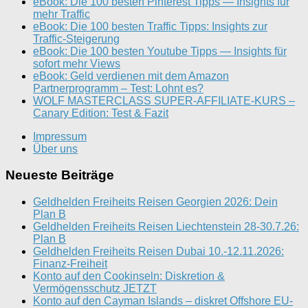
eBook: Die 100 besten Pinterest Tipps — Insights für
mehr Traffic
eBook: Die 100 besten Traffic Tipps: Insights zur
Traffic-Steigerung
eBook: Die 100 besten Youtube Tipps — Insights für
sofort mehr Views
eBook: Geld verdienen mit dem Amazon
Partnerprogramm – Test: Lohnt es?
WOLF MASTERCLASS SUPER-AFFILIATE-KURS –
Canary Edition: Test & Fazit
Impressum
Über uns
Neueste Beiträge
Geldhelden Freiheits Reisen Georgien 2026: Dein
Plan B
Geldhelden Freiheits Reisen Liechtenstein 28-30.7.26:
Plan B
Geldhelden Freiheits Reisen Dubai 10.-12.11.2026:
Finanz-Freiheit
Konto auf den Cookinseln: Diskretion &
Vermögensschutz JETZT
Konto auf den Cayman Islands – diskret Offshore EU-