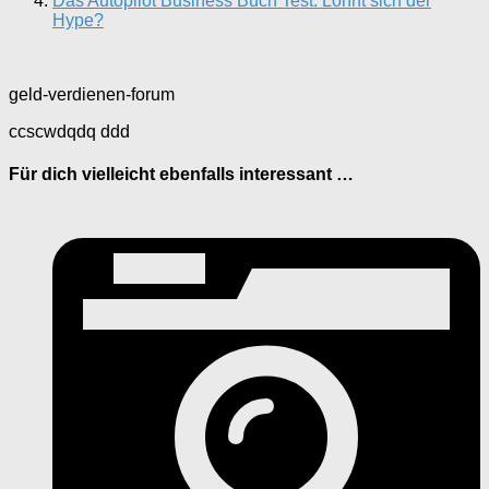
Das Autopilot Business Buch Test: Lohnt sich der
Hype?
geld-verdienen-forum
ccscwdqdq ddd
Für dich vielleicht ebenfalls interessant …