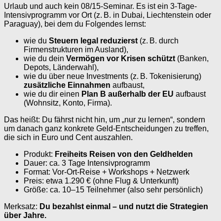
Urlaub und auch kein 08/15-Seminar. Es ist ein 3‑Tage-
Intensivprogramm vor Ort (z. B. in Dubai, Liechtenstein oder
Paraguay), bei dem du Folgendes lernst:
wie du
Steuern legal reduzierst
(z. B. durch
Firmenstrukturen im Ausland),
wie du dein
Vermögen vor Krisen schützt
(Banken,
Depots, Länderwahl),
wie du über neue Investments (z. B. Tokenisierung)
zusätzliche Einnahmen
aufbaust,
wie du dir einen
Plan B außerhalb der EU
aufbaust
(Wohnsitz, Konto, Firma).
Das heißt: Du fährst nicht hin, um „nur zu lernen“, sondern
um danach ganz konkrete Geld-Entscheidungen zu treffen,
die sich in Euro und Cent auszahlen.
Produkt:
Freiheits Reisen von den Geldhelden
Dauer: ca. 3 Tage Intensivprogramm
Format: Vor-Ort-Reise + Workshops + Netzwerk
Preis: etwa 1.290 € (ohne Flug & Unterkunft)
Größe: ca. 10–15 Teilnehmer (also sehr persönlich)
Merksatz:
Du bezahlst einmal – und nutzt die Strategien
über Jahre.