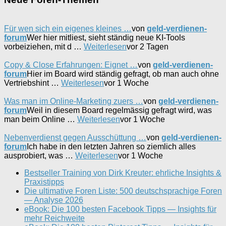
Für wen sich ein eigenes kleines …
von
geld-verdienen-
forum
Wer hier mitliest, sieht ständig neue KI-Tools
vorbeiziehen, mit d …
Weiterlesen
vor 2 Tagen
Copy & Close Erfahrungen: Eignet …
von
geld-verdienen-
forum
Hier im Board wird ständig gefragt, ob man auch ohne
Vertriebshint …
Weiterlesen
vor 1 Woche
Was man im Online-Marketing zuers …
von
geld-verdienen-
forum
Weil in diesem Board regelmässig gefragt wird, was
man beim Online …
Weiterlesen
vor 1 Woche
Nebenverdienst gegen Ausschüttung …
von
geld-verdienen-
forum
Ich habe in den letzten Jahren so ziemlich alles
ausprobiert, was …
Weiterlesen
vor 1 Woche
Bestseller Training von Dirk Kreuter: ehrliche Insights &
Praxistipps
Die ultimative Foren Liste: 500 deutschsprachige Foren
— Analyse 2026
eBook: Die 100 besten Facebook Tipps — Insights für
mehr Reichweite