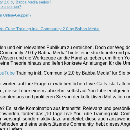
ty 2.0 by Babba Media seriös?
eilzunehmen?
en Online-Gruppen?
YouTube Training inkl. Community 2.0 by Babba Media
und ein relevantes Publikum zu erreichen. Doch der Weg dorthin
 Community 2.0 by Babba Media“ bietet eine strukturierte und p
ge Wissen und die Werkzeuge an die Hand zu geben, um Ihren 
ine Theorie hinaus und liefert konkrete Anleitungen für die U
ouTube
Training inkl. Community 2.0 by Babba Media“ für Sie be
ntworten auf Ihre Fragen in wöchentlichen Live-Calls, statt all
n, die seit über einem Jahrzehnt selbst auf YouTube erfolgreich
sinnten aus und profitieren Sie von der kollektiven Motivatio
e? Es ist die Kombination aus Intensität, Relevanz und persönl
schwinden, fördert das „10 Tage Live YouTube Training inkl. C
en versorgt, sondern aktiv dazu angeleitet, diese auch anzuwe
Methoden und eine unterstützende Community, hebt dieses Angebo
 zu liefern.