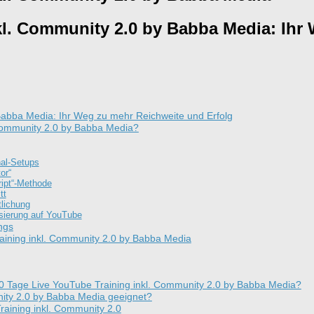
kl. Community 2.0 by Babba Media: Ihr
Babba Media: Ihr Weg zu mehr Reichweite und Erfolg
 Community 2.0 by Babba Media?
al-Setups
or“
ript“-Methode
tt
tlichung
sierung auf YouTube
ngs
aining inkl. Community 2.0 by Babba Media
s 10 Tage Live YouTube Training inkl. Community 2.0 by Babba Media?
nity 2.0 by Babba Media geeignet?
raining inkl. Community 2.0