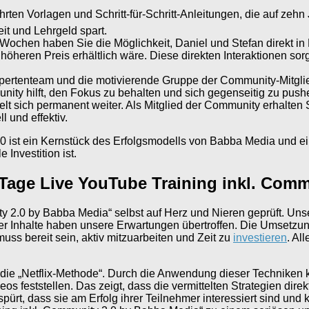
ten Vorlagen und Schritt-für-Schritt-Anleitungen, die auf zehn
it und Lehrgeld spart.
Wochen haben Sie die Möglichkeit, Daniel und Stefan direkt in L
 höheren Preis erhältlich wäre. Diese direkten Interaktionen sor
 Expertenteam und die motivierende Gruppe der Community-Mitgl
nity hilft, den Fokus zu behalten und sich gegenseitig zu push
elt sich permanent weiter. Als Mitglied der Community erhalte
l und effektiv.
 ist ein Kernstück des Erfolgsmodells von Babba Media und e
Investition ist.
Tage Live YouTube Training inkl. Com
y 2.0 by Babba Media“ selbst auf Herz und Nieren geprüft. Un
r Inhalte haben unsere Erwartungen übertroffen. Die Umsetzung 
uss bereit sein, aktiv mitzuarbeiten und Zeit zu
investieren
. Al
ie „Netflix-Methode“. Durch die Anwendung dieser Techniken ko
os feststellen. Das zeigt, dass die vermittelten Strategien di
spürt, dass sie am Erfolg ihrer Teilnehmer interessiert sind un