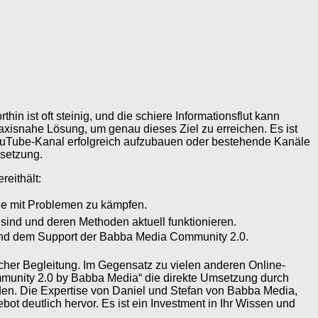
 ist oft steinig, und die schiere Informationsflut kann
raxisnahe Lösung, um genau dieses Ziel zu erreichen. Es ist
YouTube-Kanal erfolgreich aufzubauen oder bestehende Kanäle
msetzung.
reithält:
eine mit Problemen zu kämpfen.
 sind und deren Methoden aktuell funktionieren.
n und dem Support der Babba Media Community 2.0.
icher Begleitung. Im Gegensatz zu vielen anderen Online-
ommunity 2.0 by Babba Media“ die direkte Umsetzung durch
nden. Die Expertise von Daniel und Stefan von Babba Media,
t deutlich hervor. Es ist ein Investment in Ihr Wissen und