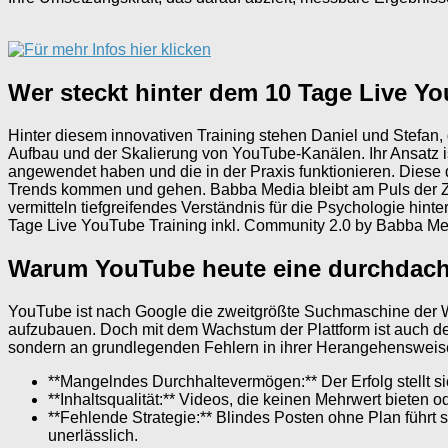
Wer steckt hinter dem 10 Tage Live Y
Hinter diesem innovativen Training stehen Daniel und Stefan
Aufbau und der Skalierung von YouTube-Kanälen. Ihr Ansatz ist k
angewendet haben und die in der Praxis funktionieren. Diese 
Trends kommen und gehen. Babba Media bleibt am Puls der Zeit
vermitteln tiefgreifendes Verständnis für die Psychologie hint
Tage Live YouTube Training inkl. Community 2.0 by Babba Me
Warum YouTube heute eine durchdachte
YouTube ist nach Google die zweitgrößte Suchmaschine der W
aufzubauen. Doch mit dem Wachstum der Plattform ist auch d
sondern an grundlegenden Fehlern in ihrer Herangehensweis
**Mangelndes Durchhaltevermögen:** Der Erfolg stellt sich
**Inhaltsqualität:** Videos, die keinen Mehrwert bieten o
**Fehlende Strategie:** Blindes Posten ohne Plan führt
unerlässlich.