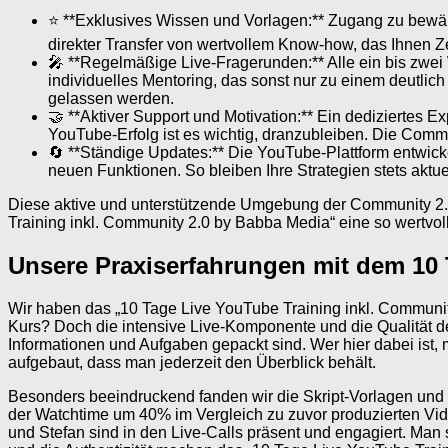
⭐ **Exklusives Wissen und Vorlagen:** Zugang zu bewähr
direkter Transfer von wertvollem Know-how, das Ihnen Ze
🎤 **Regelmäßige Live-Fragerunden:** Alle ein bis zwei 
individuelles Mentoring, das sonst nur zu einem deutlich
gelassen werden.
🤝 **Aktiver Support und Motivation:** Ein dediziertes
YouTube-Erfolg ist es wichtig, dranzubleiben. Die Commu
🔄 **Ständige Updates:** Die YouTube-Plattform entwick
neuen Funktionen. So bleiben Ihre Strategien stets aktuel
Diese aktive und unterstützende Umgebung der Community 2.0
Training inkl. Community 2.0 by Babba Media“ eine so wertvolle 
Unsere Praxiserfahrungen mit dem 10 
Wir haben das „10 Tage Live YouTube Training inkl. Communit
Kurs? Doch die intensive Live-Komponente und die Qualität de
Informationen und Aufgaben gepackt sind. Wer hier dabei ist, m
aufgebaut, dass man jederzeit den Überblick behält.
Besonders beeindruckend fanden wir die Skript-Vorlagen und d
der Watchtime um 40% im Vergleich zu zuvor produzierten Vide
und Stefan sind in den Live-Calls präsent und engagiert. Man 