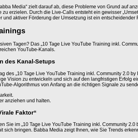
bba Media“ zielt darauf ab, diese Probleme von Grund auf anzug
 zu erzielen. Durch die Live-Calls entsteht ein gewisser „Umset
 und aktiver Förderung der Umsetzung ist ein entscheidender Fa
rainings
ensiven Tagen? Das „10 Tage Live YouTube Training inkl. Commu
olgreichen YouTube-Kanals.
n des Kanal-Setups
Tag des „10 Tage Live YouTube Training inkl. Community 2.0 by
e Vision zu entwickeln und sich auf den langfristigen Erfolg ein
uTube-Algorithmus von Anfang an die richtigen Signale zu send
rkeit.
er anziehen und halten.
irale Faktor“
rnen Sie im „10 Tage Live YouTube Training inkl. Community 2.0 
it sich bringen. Babba Media zeigt Ihnen, wie Sie Trends erke