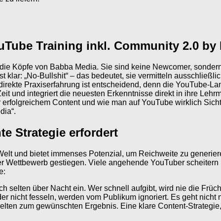
ouTube Training inkl. Community 2.0 b
, die Köpfe von Babba Media. Sie sind keine Newcomer, sondern
lar: „No-Bullshit“ – das bedeutet, sie vermitteln ausschließlich
direkte Praxiserfahrung ist entscheidend, denn die YouTube-La
 und integriert die neuesten Erkenntnisse direkt in ihre Lehr
er erfolgreichem Content und wie man auf YouTube wirklich Sicht
dia“.
 Strategie erfordert
elt und bietet immenses Potenzial, um Reichweite zu generie
er Wettbewerb gestiegen. Viele angehende YouTuber scheitern 
e:
 selten über Nacht ein. Wer schnell aufgibt, wird nie die Frücht
der nicht fesseln, werden vom Publikum ignoriert. Es geht nicht 
 selten zum gewünschten Ergebnis. Eine klare Content-Strategi