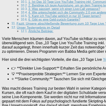
1. Ist Das 10 Tage Live YouTube Training inkl. Communi
2. Benötige ich teure Ausrüstung, um an dem Training t
3. Was passiert, wenn ich einen Live-Call verpasse?
4. Wie unterscheidet sich die Community 2.0 von ander
5. Kann ich YouTube wirklich in nur 10 Tagen lernen?
6. Gibt es eine Geld-zurück-Garantie?
Fazit: Unsere abschließende Bewertung zum 10 Tage Live 
Unser Testergebnis im Detail
Ähnliche Beiträge:
Viele Menschen träumen davon, auf YouTube sichtbar zu werden 
überwältigend sein. Das „10 Tage Live YouTube Training inkl.
darauf ausgelegt, Ihnen innerhalb kurzer Zeit das notwendi
zu optimieren. Dieses Programm von Babba Media geht über re
Hier sind die drei wichtigsten Vorteile, die das „10 Tage Live
Y
👉 **Direkter Live-Support:** Erhalten Sie persönliche A
💡 **Praxiserprobte Strategien:** Lernen Sie von Experte
⭐ **Starke Community:** Tauschen Sie sich mit Gleichge
Was macht dieses Training zur besten Wahl in seiner Kategori
Kursen, die oft nach dem Kauf in der digitalen Schublade ver
seine Live-Komponente. Sie werden nicht nur mit Information
gepaart mit dem Fokus auf psychologisch fundierte Skripting-
Ihre Umsetzungskraft, das darauf abzielt, messbare Ergebnisse