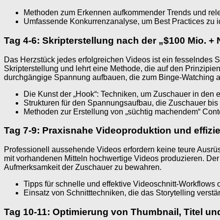
Methoden zum Erkennen aufkommender Trends und rel
Umfassende Konkurrenzanalyse, um Best Practices zu ide
Tag 4-6: Skripterstellung nach der „$100 Mio. + 
Das Herzstück jedes erfolgreichen Videos ist ein fesselndes 
Skripterstellung und lehrt eine Methode, die auf den Prinzipi
durchgängige Spannung aufbauen, die zum Binge-Watching a
Die Kunst der „Hook“: Techniken, um Zuschauer in den 
Strukturen für den Spannungsaufbau, die Zuschauer bis
Methoden zur Erstellung von „süchtig machendem“ Conte
Tag 7-9: Praxisnahe Videoproduktion und effizie
Professionell aussehende Videos erfordern keine teure Ausrüs
mit vorhandenen Mitteln hochwertige Videos produzieren. Der F
Aufmerksamkeit der Zuschauer zu bewahren.
Tipps für schnelle und effektive Videoschnitt-Workflows 
Einsatz von Schnitttechniken, die das Storytelling vers
Tag 10-11: Optimierung von Thumbnail, Titel un