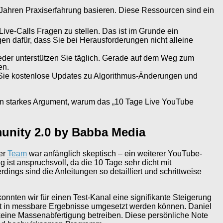
 Jahren Praxiserfahrung basieren. Diese Ressourcen sind ein
ive-Calls Fragen zu stellen. Das ist im Grunde ein
gen dafür, dass Sie bei Herausforderungen nicht alleine
ieder unterstützen Sie täglich. Gerade auf dem Weg zum
en.
n Sie kostenlose Updates zu Algorithmus-Änderungen und
in starkes Argument, warum das „10 Tage Live YouTube
munity 2.0 by Babba Media
ser
Team
war anfänglich skeptisch – ein weiterer YouTube-
ist anspruchsvoll, da die 10 Tage sehr dicht mit
lerdings sind die Anleitungen so detailliert und schrittweise
nnten wir für einen Test-Kanal eine signifikante Steigerung
rekt in messbare Ergebnisse umgesetzt werden können. Daniel
d keine Massenabfertigung betreiben. Diese persönliche Note