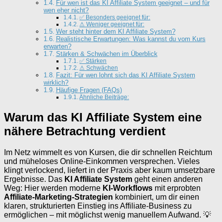
Für wen ist das KI Affiliate System geeignet – und für
wen eher nicht?
✅ Besonders geeignet für:
⚠ Weniger geeignet für:
Wer steht hinter dem KI Affiliate System?
Realistische Erwartungen: Was kannst du vom Kurs
erwarten?
Stärken & Schwächen im Überblick
✅ Stärken
⚠ Schwächen
Fazit: Für wen lohnt sich das KI Affiliate System
wirklich?
Häufige Fragen (FAQs)
Ähnliche Beiträge:
Warum das KI Affiliate System eine
nähere Betrachtung verdient
Im Netz wimmelt es von Kursen, die dir schnellen Reichtum
und müheloses Online-Einkommen versprechen. Vieles
klingt verlockend, liefert in der Praxis aber kaum umsetzbare
Ergebnisse. Das
KI Affiliate System
geht einen anderen
Weg: Hier werden moderne
KI-Workflows
mit erprobten
Affiliate-Marketing-Strategien
kombiniert, um dir einen
klaren, strukturierten Einstieg ins Affiliate-Business zu
ermöglichen – mit möglichst wenig manuellem Aufwand. 💡