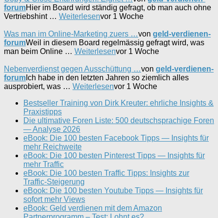
forum
Hier im Board wird ständig gefragt, ob man auch ohne
Vertriebshint …
Weiterlesen
vor 1 Woche
Was man im Online-Marketing zuers …
von
geld-verdienen-
forum
Weil in diesem Board regelmässig gefragt wird, was
man beim Online …
Weiterlesen
vor 1 Woche
Nebenverdienst gegen Ausschüttung …
von
geld-verdienen-
forum
Ich habe in den letzten Jahren so ziemlich alles
ausprobiert, was …
Weiterlesen
vor 1 Woche
Bestseller Training von Dirk Kreuter: ehrliche Insights &
Praxistipps
Die ultimative Foren Liste: 500 deutschsprachige Foren
— Analyse 2026
eBook: Die 100 besten Facebook Tipps — Insights für
mehr Reichweite
eBook: Die 100 besten Pinterest Tipps — Insights für
mehr Traffic
eBook: Die 100 besten Traffic Tipps: Insights zur
Traffic-Steigerung
eBook: Die 100 besten Youtube Tipps — Insights für
sofort mehr Views
eBook: Geld verdienen mit dem Amazon
Partnerprogramm – Test: Lohnt es?