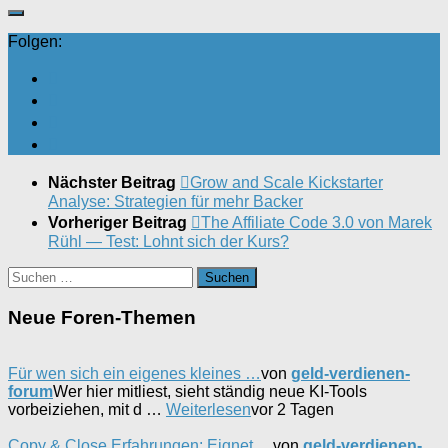
Folgen:
Nächster Beitrag
Grow and Scale Kickstarter
Analyse: Strategien für mehr Backer
Vorheriger Beitrag
The Affiliate Code 3.0 von Marek
Rühl — Test: Lohnt sich der Kurs?
Suchen
nach:
Neue Foren-Themen
Für wen sich ein eigenes kleines …
von
geld-verdienen-
forum
Wer hier mitliest, sieht ständig neue KI-Tools
vorbeiziehen, mit d …
Weiterlesen
vor 2 Tagen
Copy & Close Erfahrungen: Eignet …
von
geld-verdienen-