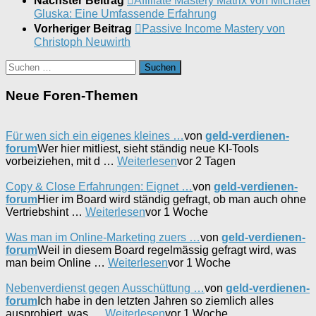
Nächster Beitrag
Affiliate Mastery Matrix von Michael
Gluska: Eine Umfassende Erfahrung
Vorheriger Beitrag
Passive Income Mastery von
Christoph Neuwirth
Suchen
nach:
Neue Foren-Themen
Für wen sich ein eigenes kleines …
von
geld-verdienen-
forum
Wer hier mitliest, sieht ständig neue KI-Tools
vorbeiziehen, mit d …
Weiterlesen
vor 2 Tagen
Copy & Close Erfahrungen: Eignet …
von
geld-verdienen-
forum
Hier im Board wird ständig gefragt, ob man auch ohne
Vertriebshint …
Weiterlesen
vor 1 Woche
Was man im Online-Marketing zuers …
von
geld-verdienen-
forum
Weil in diesem Board regelmässig gefragt wird, was
man beim Online …
Weiterlesen
vor 1 Woche
Nebenverdienst gegen Ausschüttung …
von
geld-verdienen-
forum
Ich habe in den letzten Jahren so ziemlich alles
ausprobiert, was …
Weiterlesen
vor 1 Woche