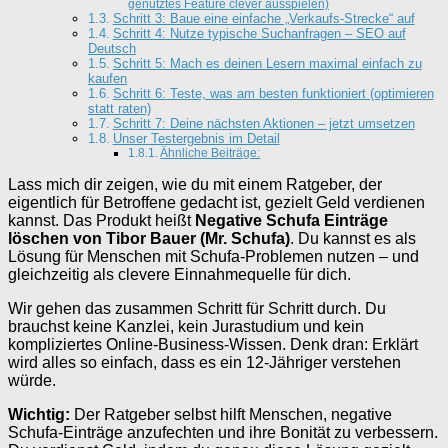
genutztes Feature clever ausspielen)
Schritt 3: Baue eine einfache „Verkaufs-Strecke“ auf
Schritt 4: Nutze typische Suchanfragen – SEO auf
Deutsch
Schritt 5: Mach es deinen Lesern maximal einfach zu
kaufen
Schritt 6: Teste, was am besten funktioniert (optimieren
statt raten)
Schritt 7: Deine nächsten Aktionen – jetzt umsetzen
Unser Testergebnis im Detail
Ähnliche Beiträge:
Lass mich dir zeigen, wie du mit einem Ratgeber, der
eigentlich für Betroffene gedacht ist, gezielt Geld verdienen
kannst. Das Produkt heißt
Negative Schufa Einträge
löschen von Tibor Bauer (Mr. Schufa)
. Du kannst es als
Lösung für Menschen mit Schufa-Problemen nutzen – und
gleichzeitig als clevere Einnahmequelle für dich.
Wir gehen das zusammen Schritt für Schritt durch. Du
brauchst keine Kanzlei, kein Jurastudium und kein
kompliziertes Online-Business-Wissen. Denk dran: Erklärt
wird alles so einfach, dass es ein 12-Jähriger verstehen
würde.
Wichtig:
Der Ratgeber selbst hilft Menschen, negative
Schufa-Einträge anzufechten und ihre Bonität zu verbessern.