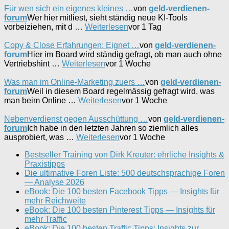
Für wen sich ein eigenes kleines …
von
geld-verdienen-
forum
Wer hier mitliest, sieht ständig neue KI-Tools
vorbeiziehen, mit d …
Weiterlesen
vor 1 Tag
Copy & Close Erfahrungen: Eignet …
von
geld-verdienen-
forum
Hier im Board wird ständig gefragt, ob man auch ohne
Vertriebshint …
Weiterlesen
vor 1 Woche
Was man im Online-Marketing zuers …
von
geld-verdienen-
forum
Weil in diesem Board regelmässig gefragt wird, was
man beim Online …
Weiterlesen
vor 1 Woche
Nebenverdienst gegen Ausschüttung …
von
geld-verdienen-
forum
Ich habe in den letzten Jahren so ziemlich alles
ausprobiert, was …
Weiterlesen
vor 1 Woche
Bestseller Training von Dirk Kreuter: ehrliche Insights &
Praxistipps
Die ultimative Foren Liste: 500 deutschsprachige Foren
— Analyse 2026
eBook: Die 100 besten Facebook Tipps — Insights für
mehr Reichweite
eBook: Die 100 besten Pinterest Tipps — Insights für
mehr Traffic
eBook: Die 100 besten Traffic Tipps: Insights zur