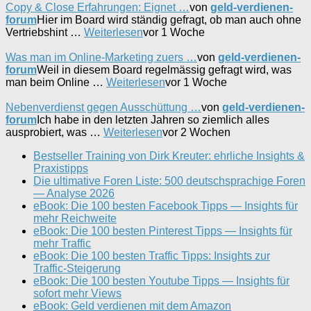
Copy & Close Erfahrungen: Eignet …
von
geld-verdienen-
forum
Hier im Board wird ständig gefragt, ob man auch ohne
Vertriebshint …
Weiterlesen
vor 1 Woche
Was man im Online-Marketing zuers …
von
geld-verdienen-
forum
Weil in diesem Board regelmässig gefragt wird, was
man beim Online …
Weiterlesen
vor 1 Woche
Nebenverdienst gegen Ausschüttung …
von
geld-verdienen-
forum
Ich habe in den letzten Jahren so ziemlich alles
ausprobiert, was …
Weiterlesen
vor 2 Wochen
Bestseller Training von Dirk Kreuter: ehrliche Insights &
Praxistipps
Die ultimative Foren Liste: 500 deutschsprachige Foren
— Analyse 2026
eBook: Die 100 besten Facebook Tipps — Insights für
mehr Reichweite
eBook: Die 100 besten Pinterest Tipps — Insights für
mehr Traffic
eBook: Die 100 besten Traffic Tipps: Insights zur
Traffic-Steigerung
eBook: Die 100 besten Youtube Tipps — Insights für
sofort mehr Views
eBook: Geld verdienen mit dem Amazon