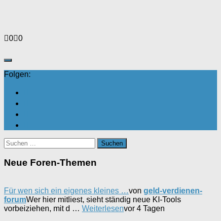
Anklicken
Anklicken
0
0
für
für
Daumen
Daumen
nach
nach
unten.
oben.
Folgen:
Suchen
nach:
Neue Foren-Themen
Für wen sich ein eigenes kleines …
von
geld-verdienen-
forum
Wer hier mitliest, sieht ständig neue KI-Tools
vorbeiziehen, mit d …
Weiterlesen
vor 4 Tagen