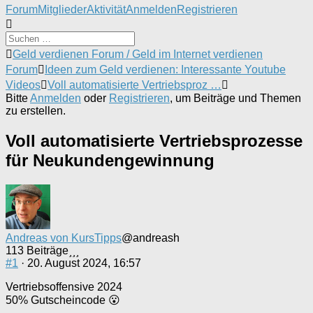
Forum-
Forum
Mitglieder
Aktivität
Anmelden
Registrieren
Navigation
Forum-
Geld verdienen Forum / Geld im Internet verdienen
Breadcrumbs
Forum
Ideen zum Geld verdienen: Interessante Youtube
-
Videos
Voll automatisierte Vertriebsproz …
Du
Bitte
Anmelden
oder
Registrieren
, um Beiträge und Themen
bist
zu erstellen.
hier:
Voll automatisierte Vertriebsprozesse
für Neukundengewinnung
Andreas von KursTipps
@andreash
113 Beiträge
#1
· 20. August 2024, 16:57
Vertriebsoffensive 2024
50% Gutscheincode 😮