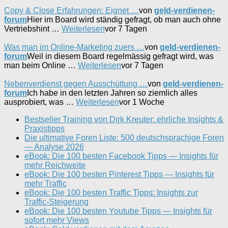
Copy & Close Erfahrungen: Eignet …
von
geld-verdienen-
forum
Hier im Board wird ständig gefragt, ob man auch ohne
Vertriebshint …
Weiterlesen
vor 7 Tagen
Was man im Online-Marketing zuers …
von
geld-verdienen-
forum
Weil in diesem Board regelmässig gefragt wird, was
man beim Online …
Weiterlesen
vor 7 Tagen
Nebenverdienst gegen Ausschüttung …
von
geld-verdienen-
forum
Ich habe in den letzten Jahren so ziemlich alles
ausprobiert, was …
Weiterlesen
vor 1 Woche
Bestseller Training von Dirk Kreuter: ehrliche Insights &
Praxistipps
Die ultimative Foren Liste: 500 deutschsprachige Foren
— Analyse 2026
eBook: Die 100 besten Facebook Tipps — Insights für
mehr Reichweite
eBook: Die 100 besten Pinterest Tipps — Insights für
mehr Traffic
eBook: Die 100 besten Traffic Tipps: Insights zur
Traffic-Steigerung
eBook: Die 100 besten Youtube Tipps — Insights für
sofort mehr Views