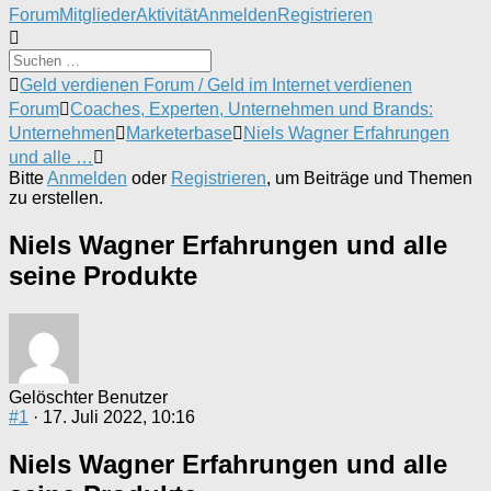
Forum-
Forum
Mitglieder
Aktivität
Anmelden
Registrieren
Navigation
Forum-
Geld verdienen Forum / Geld im Internet verdienen
Breadcrumbs
Forum
Coaches, Experten, Unternehmen und Brands:
-
Unternehmen
Marketerbase
Niels Wagner Erfahrungen
Du
und alle …
bist
Bitte
Anmelden
oder
Registrieren
, um Beiträge und Themen
hier:
zu erstellen.
Niels Wagner Erfahrungen und alle
seine Produkte
Gelöschter Benutzer
#1
· 17. Juli 2022, 10:16
Niels Wagner Erfahrungen und alle