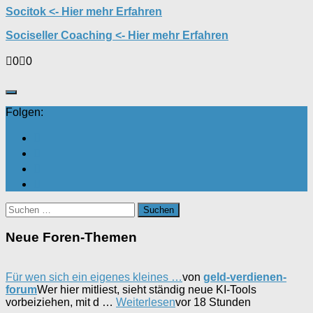
Socitok <- Hier mehr Erfahren
Sociseller Coaching <- Hier mehr Erfahren
Anklicken
Anklicken
0
0
für
für
Daumen
Daumen
nach
nach
unten.
oben.
Folgen:
Suchen
nach:
Neue Foren-Themen
Für wen sich ein eigenes kleines …
von
geld-verdienen-
forum
Wer hier mitliest, sieht ständig neue KI-Tools
vorbeiziehen, mit d …
Weiterlesen
vor 18 Stunden