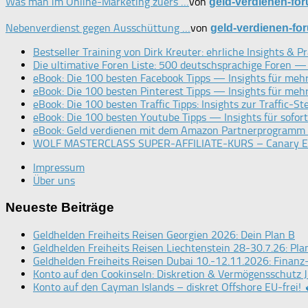
Was man im Online-Marketing zuers …
von
geld-verdienen-fo
Nebenverdienst gegen Ausschüttung …
von
geld-verdienen-fo
Bestseller Training von Dirk Kreuter: ehrliche Insights & Pr
Die ultimative Foren Liste: 500 deutschsprachige Foren 
eBook: Die 100 besten Facebook Tipps — Insights für meh
eBook: Die 100 besten Pinterest Tipps — Insights für mehr
eBook: Die 100 besten Traffic Tipps: Insights zur Traffic-S
eBook: Die 100 besten Youtube Tipps — Insights für sofor
eBook: Geld verdienen mit dem Amazon Partnerprogramm –
WOLF MASTERCLASS SUPER-AFFILIATE-KURS – Canary Edit
Impressum
Über uns
Neueste Beiträge
Geldhelden Freiheits Reisen Georgien 2026: Dein Plan B
Geldhelden Freiheits Reisen Liechtenstein 28-30.7.26: Pla
Geldhelden Freiheits Reisen Dubai 10.-12.11.2026: Finanz-
Konto auf den Cookinseln: Diskretion & Vermögensschutz 
Konto auf den Cayman Islands – diskret Offshore EU-frei! 