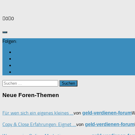
Anklicken
Anklicken
0
0
für
für
Daumen
Daumen
nach
nach
unten.
oben.
Folgen:
Suchen
nach:
Neue Foren-Themen
Für wen sich ein eigenes kleines …
von
W
geld-verdienen-forum
Copy & Close Erfahrungen: Eignet …
von
geld-verdienen-forum