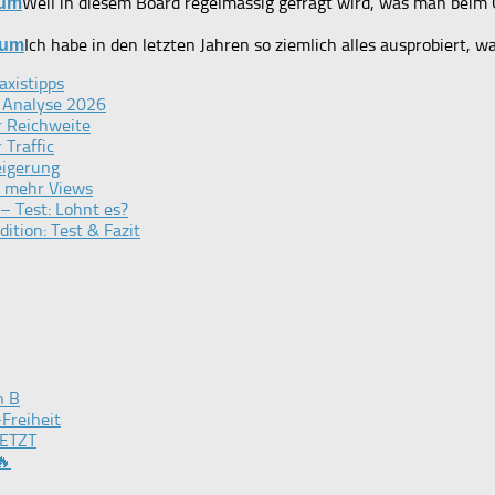
Weil in diesem Board regelmässig gefragt wird, was man beim
rum
Ich habe in den letzten Jahren so ziemlich alles ausprobiert, 
rum
axistipps
— Analyse 2026
r Reichweite
 Traffic
teigerung
t mehr Views
 Test: Lohnt es?
ion: Test & Fazit
n B
Freiheit
JETZT
🔥