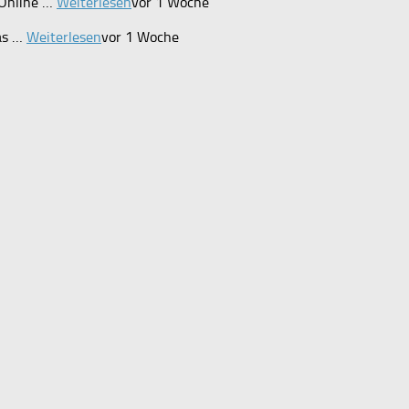
 Online …
Weiterlesen
vor 1 Woche
was …
Weiterlesen
vor 1 Woche