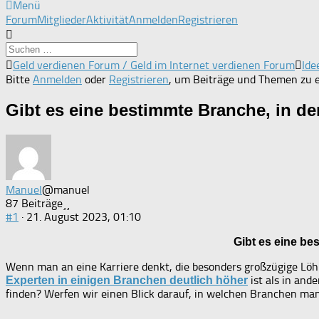
Menü
Forum-
Forum
Mitglieder
Aktivität
Anmelden
Registrieren
Navigation
Forum-
Geld verdienen Forum / Geld im Internet verdienen Forum
Ide
Breadcrumbs
Bitte
Anmelden
oder
Registrieren
, um Beiträge und Themen zu e
-
Du
Gibt es eine bestimmte Branche, in d
bist
hier:
Manuel
@manuel
87 Beiträge
#1
· 21. August 2023, 01:10
Gibt es eine be
Wenn man an eine Karriere denkt, die besonders großzügige Löhn
ist als in and
Experten in einigen Branchen deutlich höher
finden? Werfen wir einen Blick darauf, in welchen Branchen man