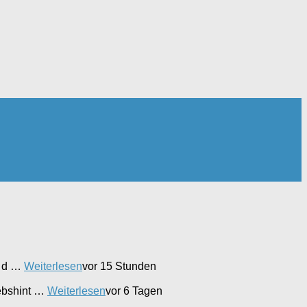
t d …
Weiterlesen
vor 15 Stunden
iebshint …
Weiterlesen
vor 6 Tagen