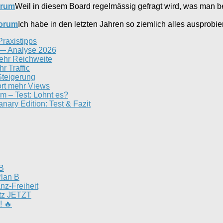
orum
Weil in diesem Board regelmässig gefragt wird, was man 
forum
Ich habe in den letzten Jahren so ziemlich alles ausprobi
Praxistipps
n — Analyse 2026
ehr Reichweite
r Traffic
-Steigerung
ort mehr Views
 – Test: Lohnt es?
 Edition: Test & Fazit
 B
Plan B
nz-Freiheit
utz JETZT
! 🔥