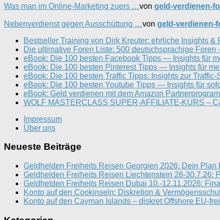
Was man im Online-Marketing zuers …
von
geld-verdienen-f
Nebenverdienst gegen Ausschüttung …
von
geld-verdienen-
Bestseller Training von Dirk Kreuter: ehrliche Insights & 
Die ultimative Foren Liste: 500 deutschsprachige Fore
eBook: Die 100 besten Facebook Tipps — Insights für m
eBook: Die 100 besten Pinterest Tipps — Insights für meh
eBook: Die 100 besten Traffic Tipps: Insights zur Traffic
eBook: Die 100 besten Youtube Tipps — Insights für sof
eBook: Geld verdienen mit dem Amazon Partnerprogramm
WOLF MASTERCLASS SUPER-AFFILIATE-KURS – Canary
Impressum
Über uns
Neueste Beiträge
Geldhelden Freiheits Reisen Georgien 2026: Dein Plan
Geldhelden Freiheits Reisen Liechtenstein 28-30.7.26: 
Geldhelden Freiheits Reisen Dubai 10.-12.11.2026: Fina
Konto auf den Cookinseln: Diskretion & Vermögenssch
Konto auf den Cayman Islands – diskret Offshore EU-frei