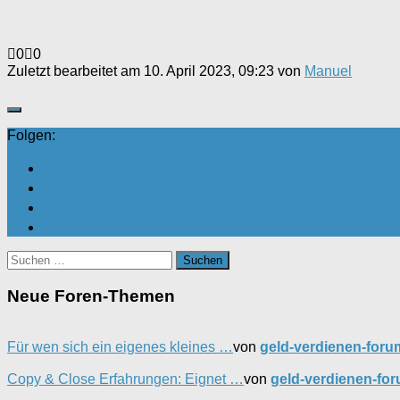
Anklicken
Anklicken
0
0
für
für
Zuletzt bearbeitet am 10. April 2023, 09:23 von
Manuel
Daumen
Daumen
nach
nach
unten.
oben.
Folgen:
Suchen
nach:
Neue Foren-Themen
Für wen sich ein eigenes kleines …
von
geld-verdienen-foru
Copy & Close Erfahrungen: Eignet …
von
geld-verdienen-fo