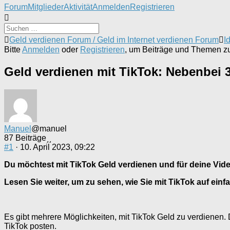
Forum-
Forum
Mitglieder
Aktivität
Anmelden
Registrieren
Navigation
Forum-
Geld verdienen Forum / Geld im Internet verdienen Forum
I
Breadcrumbs
Bitte
Anmelden
oder
Registrieren
, um Beiträge und Themen zu 
-
Du
Geld verdienen mit TikTok: Nebenbei 
bist
hier:
Manuel
@manuel
87 Beiträge
#1
· 10. April 2023, 09:22
Du möchtest mit TikTok Geld verdienen und für deine Vid
Lesen Sie weiter, um zu sehen, wie Sie mit TikTok auf ei
Es gibt mehrere Möglichkeiten, mit TikTok Geld zu verdienen.
TikTok posten.