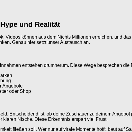
 Hype und Realität
Tok. Videos können aus dem Nichts Millionen erreichen, und da
enken. Genau hier setzt unser Austausch an.
en Einnahmen entstehen drumherum. Diese Wege besprechen die M
Marken
eibung
er Angebote
tter oder Shop
 Geld. Entscheidend ist, ob deine Zuschauer zu deinem Angebot p
er klaren Nische. Diese Erkenntnis erspart viel Frust.
keit fließen soll. Wer nur auf virale Momente hofft, baut auf Sa