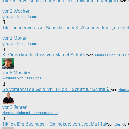
TikPoster vs. selbst schneiden - Zeitaufwand im Vergleich
Von
vor 2 Wochen
geld-verdienen-forum
TikFluencer von Ralf Schmitz: Dein KI-Avatar verkauft, du verd
vor 1 Monat
geld-verdienen-forum
KI Video Masterclass von Marcel Schulze
Von
Andreas von KursTi
vor 8 Monaten
Andreas von KursTipps
So verdienst du Geld mit TikTok – Schritt für Schritt 🚀
Von
Norma
vor 2 Jahren
Norman Schmidt Internetmarketing
TikTok fürs Business – Onlinekurs von JyotiMa Flak
Von
Bernd
0 