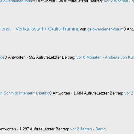
geld-verdienen-forum
0 Antworten · 94 Aufrufe
Letzter Beitrag:
vor 2 Wochen
·
g
ienst – Verkaufsstart + Gratis-Training
Von
geld-verdienen-forum
0 Ant
pps
0 Antworten · 592 Aufrufe
Letzter Beitrag:
vor 8 Monaten
·
Andreas von Ku
n Schmidt Internetmarketing
0 Antworten · 1.684 Aufrufe
Letzter Beitrag:
vor 2
Antworten · 1.287 Aufrufe
Letzter Beitrag:
vor 2 Jahren
·
Bernd