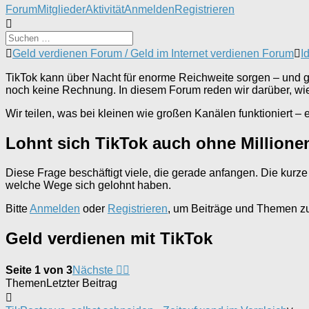
Forum-
Forum
Mitglieder
Aktivität
Anmelden
Registrieren
Navigation
Forum-
Geld verdienen Forum / Geld im Internet verdienen Forum
I
Breadcrumbs
-
TikTok kann über Nacht für enorme Reichweite sorgen – und gena
Du
noch keine Rechnung. In diesem Forum reden wir darüber, w
bist
hier:
Wir teilen, was bei kleinen wie großen Kanälen funktioniert – 
Lohnt sich TikTok auch ohne Millione
Diese Frage beschäftigt viele, die gerade anfangen. Die kur
welche Wege sich gelohnt haben.
Bitte
Anmelden
oder
Registrieren
, um Beiträge und Themen zu 
Geld verdienen mit TikTok
Seite 1 von 3
Nächste
Themen
Letzter Beitrag