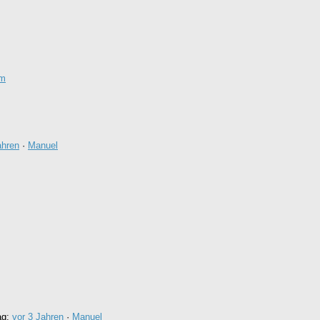
um
ahren
·
Manuel
ag:
vor 3 Jahren
·
Manuel