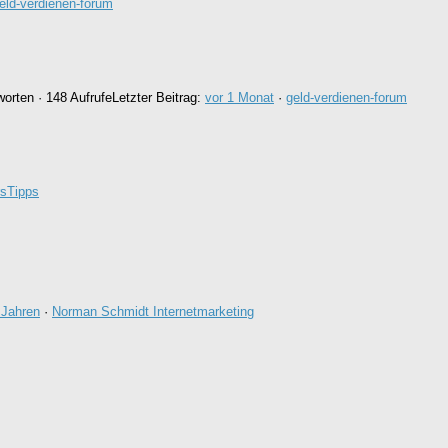
eld-verdienen-forum
worten · 148 Aufrufe
Letzter Beitrag:
vor 1 Monat
·
geld-verdienen-forum
rsTipps
 Jahren
·
Norman Schmidt Internetmarketing