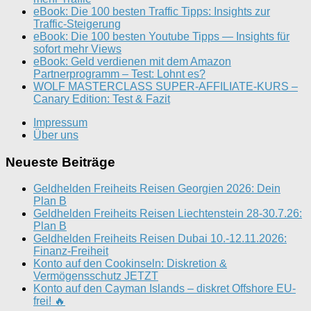
eBook: Die 100 besten Traffic Tipps: Insights zur
Traffic-Steigerung
eBook: Die 100 besten Youtube Tipps — Insights für
sofort mehr Views
eBook: Geld verdienen mit dem Amazon
Partnerprogramm – Test: Lohnt es?
WOLF MASTERCLASS SUPER-AFFILIATE-KURS –
Canary Edition: Test & Fazit
Impressum
Über uns
Neueste Beiträge
Geldhelden Freiheits Reisen Georgien 2026: Dein
Plan B
Geldhelden Freiheits Reisen Liechtenstein 28-30.7.26:
Plan B
Geldhelden Freiheits Reisen Dubai 10.-12.11.2026:
Finanz-Freiheit
Konto auf den Cookinseln: Diskretion &
Vermögensschutz JETZT
Konto auf den Cayman Islands – diskret Offshore EU-
frei! 🔥