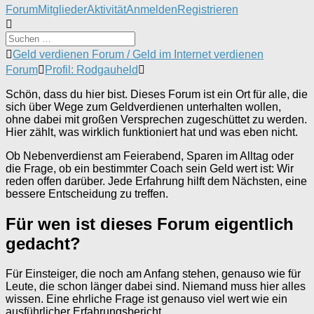
Forum-
Forum
Mitglieder
Aktivität
Anmelden
Registrieren
Navigation
Forum-
Geld verdienen Forum / Geld im Internet verdienen
Breadcrumbs
Forum
Profil: Rodgauheld
-
Du
Schön, dass du hier bist. Dieses Forum ist ein Ort für alle, die
bist
sich über Wege zum Geldverdienen unterhalten wollen,
hier:
ohne dabei mit großen Versprechen zugeschüttet zu werden.
Hier zählt, was wirklich funktioniert hat und was eben nicht.
Ob Nebenverdienst am Feierabend, Sparen im Alltag oder
die Frage, ob ein bestimmter Coach sein Geld wert ist: Wir
reden offen darüber. Jede Erfahrung hilft dem Nächsten, eine
bessere Entscheidung zu treffen.
Für wen ist dieses Forum eigentlich
gedacht?
Für Einsteiger, die noch am Anfang stehen, genauso wie für
Leute, die schon länger dabei sind. Niemand muss hier alles
wissen. Eine ehrliche Frage ist genauso viel wert wie ein
ausführlicher Erfahrungsbericht.