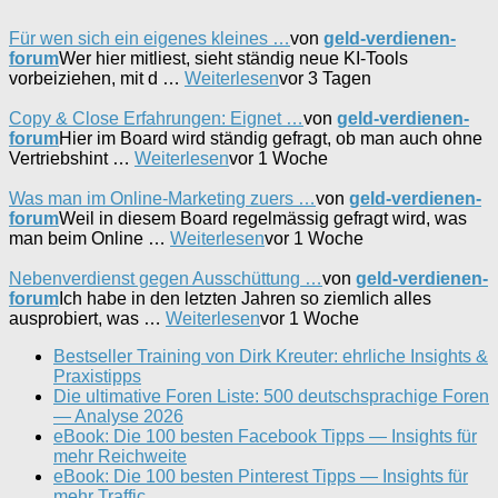
Für wen sich ein eigenes kleines …
von
geld-verdienen-
forum
Wer hier mitliest, sieht ständig neue KI-Tools
vorbeiziehen, mit d …
Weiterlesen
vor 3 Tagen
Copy & Close Erfahrungen: Eignet …
von
geld-verdienen-
forum
Hier im Board wird ständig gefragt, ob man auch ohne
Vertriebshint …
Weiterlesen
vor 1 Woche
Was man im Online-Marketing zuers …
von
geld-verdienen-
forum
Weil in diesem Board regelmässig gefragt wird, was
man beim Online …
Weiterlesen
vor 1 Woche
Nebenverdienst gegen Ausschüttung …
von
geld-verdienen-
forum
Ich habe in den letzten Jahren so ziemlich alles
ausprobiert, was …
Weiterlesen
vor 1 Woche
Bestseller Training von Dirk Kreuter: ehrliche Insights &
Praxistipps
Die ultimative Foren Liste: 500 deutschsprachige Foren
— Analyse 2026
eBook: Die 100 besten Facebook Tipps — Insights für
mehr Reichweite
eBook: Die 100 besten Pinterest Tipps — Insights für
mehr Traffic