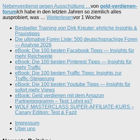
Nebenverdienst gegen Ausschüttung …
von
geld-verdienen-
forum
Ich habe in den letzten Jahren so ziemlich alles
ausprobiert, was …
Weiterlesen
vor 1 Woche
Bestseller Training von Dirk Kreuter: ehrliche Insights &
Praxistipps
Die ultimative Foren Liste: 500 deutschsprachige Foren
— Analyse 2026
eBook: Die 100 besten Facebook Tipps — Insights für
mehr Reichweite
eBook: Die 100 besten Pinterest Tipps — Insights für
mehr Traffic
eBook: Die 100 besten Traffic Tipps: Insights zur
Traffic-Steigerung
eBook: Die 100 besten Youtube Tipps — Insights für
sofort mehr Views
eBook: Geld verdienen mit dem Amazon
Partnerprogramm – Test: Lohnt es?
WOLF MASTERCLASS SUPER-AFFILIATE-KURS –
Canary Edition: Test & Fazit
Impressum
Über uns