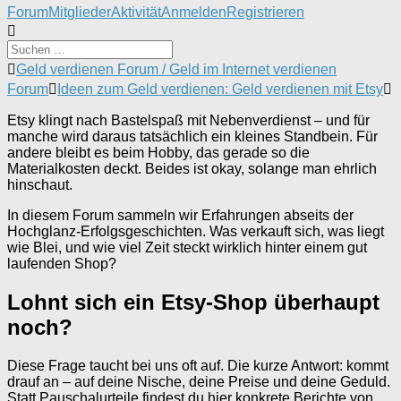
Forum-
Forum
Mitglieder
Aktivität
Anmelden
Registrieren
Navigation
Forum-
Geld verdienen Forum / Geld im Internet verdienen
Breadcrumbs
Forum
Ideen zum Geld verdienen: Geld verdienen mit Etsy
-
Du
Etsy klingt nach Bastelspaß mit Nebenverdienst – und für
bist
manche wird daraus tatsächlich ein kleines Standbein. Für
hier:
andere bleibt es beim Hobby, das gerade so die
Materialkosten deckt. Beides ist okay, solange man ehrlich
hinschaut.
In diesem Forum sammeln wir Erfahrungen abseits der
Hochglanz-Erfolgsgeschichten. Was verkauft sich, was liegt
wie Blei, und wie viel Zeit steckt wirklich hinter einem gut
laufenden Shop?
Lohnt sich ein Etsy-Shop überhaupt
noch?
Diese Frage taucht bei uns oft auf. Die kurze Antwort: kommt
drauf an – auf deine Nische, deine Preise und deine Geduld.
Statt Pauschalurteile findest du hier konkrete Berichte von