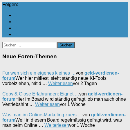
Folgen:
Suchen
nach:
Neue Foren-Themen
Für wen sich ein eigenes kleines …
von
geld-verdienen-
forum
Wer hier mitliest, sieht ständig neue KI-Tools
vorbeiziehen, mit d …
Weiterlesen
vor 2 Tagen
Copy & Close Erfahrungen: Eignet …
von
geld-verdienen-
forum
Hier im Board wird ständig gefragt, ob man auch ohne
Vertriebshint …
Weiterlesen
vor 1 Woche
Was man im Online-Marketing zuers …
von
geld-verdienen-
forum
Weil in diesem Board regelmässig gefragt wird, was
man beim Online …
Weiterlesen
vor 1 Woche