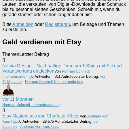
Leuten, die verkaufen: von Digital-Downloads über Schmuck
bis zu personalisierten Geschenken. Schreib mit, wenn du
gerade startest oder schon länger dabei bist.
Bitte
Anmelden
oder
Registrieren
, um Beiträge und Themen
zu erstellen.
Geld verdienen mit Etsy
Themen
Letzter Beitrag
Norvia Design – Nachhaltige Premium T-Shirts mit Stil und
Verantwortung entdecken
Von
Norman Schmidt
Internetmarketing
0 Antworten · 811 Aufrufe
Letzter Beitrag:
vor
11 Monaten
·
Norman Schmidt Internetmarketing
vor 11 Monaten
Norman Schmidt Internetmarketing
Etsy Masterclass von Charlotte Küster
Von
Andreas von
KursTipps
0 Antworten · 29.676 Aufrufe
Letzter Beitrag:
vor
3 Jahren
·
Andreas von KursTipps