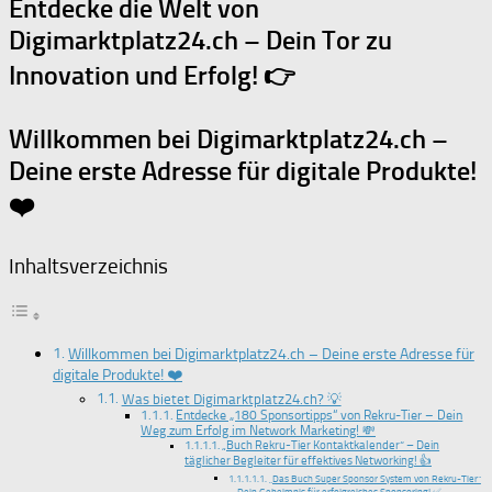
Entdecke die Welt von
Digimarktplatz24.ch – Dein Tor zu
Innovation und Erfolg! 👉
Willkommen bei Digimarktplatz24.ch –
Deine erste Adresse für digitale Produkte!
❤️
Inhaltsverzeichnis
Willkommen bei Digimarktplatz24.ch – Deine erste Adresse für
digitale Produkte! ❤️
Was bietet Digimarktplatz24.ch? 💡
Entdecke „180 Sponsortipps“ von Rekru-Tier – Dein
Weg zum Erfolg im Network Marketing! 💸
„Buch Rekru-Tier Kontaktkalender“ – Dein
täglicher Begleiter für effektives Networking! 👍
„Das Buch Super Sponsor System von Rekru-Tier“
– Dein Geheimnis für erfolgreiches Sponsoring! ✅