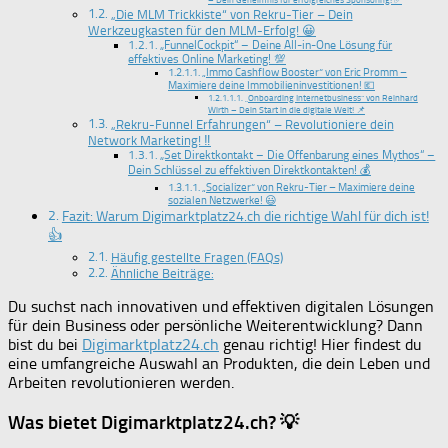
„Die MLM Trickkiste“ von Rekru-Tier – Dein
Werkzeugkasten für den MLM-Erfolg! 😀
„FunnelCockpit“ – Deine All-in-One Lösung für
effektives Online Marketing! 💯
„Immo Cashflow Booster“ von Eric Promm –
Maximiere deine Immobilieninvestitionen! 💶
„Onboarding Internetbusiness“ von Reinhard
Wirth – Dein Start in die digitale Welt! 📌
„Rekru-Funnel Erfahrungen“ – Revolutioniere dein
Network Marketing! ‼️
„Set Direktkontakt – Die Offenbarung eines Mythos“ –
Dein Schlüssel zu effektiven Direktkontakten! 💰
„Socializer“ von Rekru-Tier – Maximiere deine
sozialen Netzwerke! 😃
Fazit: Warum Digimarktplatz24.ch die richtige Wahl für dich ist!
👍
Häufig gestellte Fragen (FAQs)
Ähnliche Beiträge:
Du suchst nach innovativen und effektiven digitalen Lösungen
für dein Business oder persönliche Weiterentwicklung? Dann
bist du bei
Digimarktplatz24.ch
genau richtig! Hier findest du
eine umfangreiche Auswahl an Produkten, die dein Leben und
Arbeiten revolutionieren werden.
Was bietet Digimarktplatz24.ch? 💡