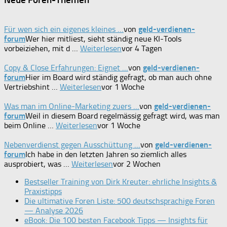
Für wen sich ein eigenes kleines …
von
geld-verdienen-
forum
Wer hier mitliest, sieht ständig neue KI-Tools
vorbeiziehen, mit d …
Weiterlesen
vor 4 Tagen
Copy & Close Erfahrungen: Eignet …
von
geld-verdienen-
forum
Hier im Board wird ständig gefragt, ob man auch ohne
Vertriebshint …
Weiterlesen
vor 1 Woche
Was man im Online-Marketing zuers …
von
geld-verdienen-
forum
Weil in diesem Board regelmässig gefragt wird, was man
beim Online …
Weiterlesen
vor 1 Woche
Nebenverdienst gegen Ausschüttung …
von
geld-verdienen-
forum
Ich habe in den letzten Jahren so ziemlich alles
ausprobiert, was …
Weiterlesen
vor 2 Wochen
Bestseller Training von Dirk Kreuter: ehrliche Insights &
Praxistipps
Die ultimative Foren Liste: 500 deutschsprachige Foren
— Analyse 2026
eBook: Die 100 besten Facebook Tipps — Insights für