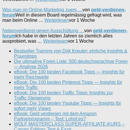
Was man im Online-Marketing zuers …
von
geld-verdienen-
forum
Weil in diesem Board regelmässig gefragt wird, was
man beim Online …
Weiterlesen
vor 1 Woche
Nebenverdienst gegen Ausschüttung …
von
geld-verdienen-
forum
Ich habe in den letzten Jahren so ziemlich alles
ausprobiert, was …
Weiterlesen
vor 1 Woche
Bestseller Training von Dirk Kreuter: ehrliche Insights &
Praxistipps
Die ultimative Foren Liste: 500 deutschsprachige Foren
— Analyse 2026
eBook: Die 100 besten Facebook Tipps — Insights für
mehr Reichweite
eBook: Die 100 besten Pinterest Tipps — Insights für
mehr Traffic
eBook: Die 100 besten Traffic Tipps: Insights zur
Traffic-Steigerung
eBook: Die 100 besten Youtube Tipps — Insights für
sofort mehr Views
eBook: Geld verdienen mit dem Amazon
Partnerprogramm – Test: Lohnt es?
WOLF MASTERCLASS SUPER-AFFILIATE-KURS –
Canary Edition: Test & Fazit