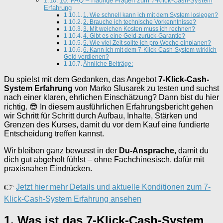
10. FAQ – Häufige Fragen zum 7-Klick-Cash-System
Erfahrung
1. Wie schnell kann ich mit dem System loslegen?
2. Brauche ich technische Vorkenntnisse?
3. Mit welchen Kosten muss ich rechnen?
4. Gibt es eine Geld-zurück-Garantie?
5. Wie viel Zeit sollte ich pro Woche einplanen?
6. Kann ich mit dem 7-Klick-Cash-System wirklich
Geld verdienen?
Ähnliche Beiträge:
Du spielst mit dem Gedanken, das Angebot
7-Klick-Cash-
System Erfahrung
von Marko Slusarek zu testen und suchst
nach einer klaren, ehrlichen Einschätzung? Dann bist du hier
richtig. 😎 In diesem ausführlichen Erfahrungsbericht gehen
wir Schritt für Schritt durch Aufbau, Inhalte, Stärken und
Grenzen des Kurses, damit du vor dem Kauf eine fundierte
Entscheidung treffen kannst.
Wir bleiben ganz bewusst in der
Du-Ansprache
, damit du
dich gut abgeholt fühlst – ohne Fachchinesisch, dafür mit
praxisnahen Eindrücken.
👉
Jetzt hier mehr Details und aktuelle Konditionen zum 7-
Klick-Cash-System Erfahrung ansehen
1. Was ist das 7-Klick-Cash-System