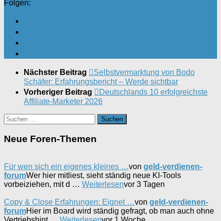
Folgen:
Nächster Beitrag
Selbstvermarktung von Bodo
Schäfer: Erfahrungsbericht – Werde sichtbar
Vorheriger Beitrag
Deutschlands 10 erfolgreichste
Affiliate-Marketer 2026
Suchen
nach:
Neue Foren-Themen
Für wen sich ein eigenes kleines …
von
geld-verdienen-
forum
Wer hier mitliest, sieht ständig neue KI-Tools
vorbeiziehen, mit d …
Weiterlesen
vor 3 Tagen
Copy & Close Erfahrungen: Eignet …
von
geld-verdienen-
forum
Hier im Board wird ständig gefragt, ob man auch ohne
Vertriebshint …
Weiterlesen
vor 1 Woche