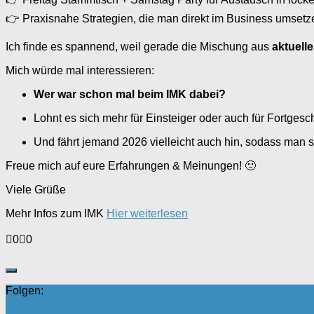
👉 Praxisnahe Strategien, die man direkt im Business umset
Ich finde es spannend, weil gerade die Mischung aus
aktuelle
Mich würde mal interessieren:
Wer war schon mal beim IMK dabei?
Lohnt es sich mehr für Einsteiger oder auch für Fortgesc
Und fährt jemand 2026 vielleicht auch hin, sodass man si
Freue mich auf eure Erfahrungen & Meinungen! 🙂
Viele Grüße
Mehr Infos zum IMK
Hier weiterlesen
Anklicken
Anklicken
0
0
für
für
Daumen
Daumen
nach
nach
unten.
oben.
Folgen: