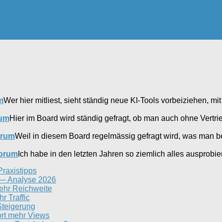
m
Wer hier mitliest, sieht ständig neue KI-Tools vorbeiziehen, mi
rum
Hier im Board wird ständig gefragt, ob man auch ohne Vertr
orum
Weil in diesem Board regelmässig gefragt wird, was man 
forum
Ich habe in den letzten Jahren so ziemlich alles ausprobi
Praxistipps
n — Analyse 2026
ehr Reichweite
r Traffic
-Steigerung
ort mehr Views