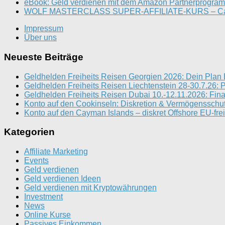
eBook: Geld verdienen mit dem Amazon Partnerprogramm
WOLF MASTERCLASS SUPER-AFFILIATE-KURS – Canary
Impressum
Über uns
Neueste Beiträge
Geldhelden Freiheits Reisen Georgien 2026: Dein Plan
Geldhelden Freiheits Reisen Liechtenstein 28-30.7.26: 
Geldhelden Freiheits Reisen Dubai 10.-12.11.2026: Fina
Konto auf den Cookinseln: Diskretion & Vermögenssch
Konto auf den Cayman Islands – diskret Offshore EU-frei
Kategorien
Affiliate Marketing
Events
Geld verdienen
Geld verdienen Ideen
Geld verdienen mit Kryptowährungen
Investment
News
Online Kurse
Passives Einkommen