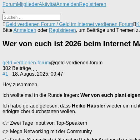
Forum-
Forum
Mitglieder
Aktivität
Anmelden
Registrieren
Navigation
Forum-
Geld verdienen Forum / Geld im Internet verdienen Forum
K
Breadcrumbs
Bitte
Anmelden
oder
Registrieren
, um Beiträge und Themen zu 
-
Du
Wer von euch ist 2026 beim Internet M
bist
hier:
geld-verdienen-forum
@geld-verdienen-forum
302 Beiträge
#1
· 18. August 2025, 09:47
Hey zusammen,
ich wollte mal in die Runde fragen:
Wer von euch plant eigen
Ich habe gerade gelesen, dass
Heiko Häusler
wieder ein rich
erfolgreicher durchstarten wollen.
👉 Zwei Tage Input von Top-Speakern
👉 Mega Networking mit der Community
👉 Freitag Stammtisch + Samstag Party für Austausch in lock