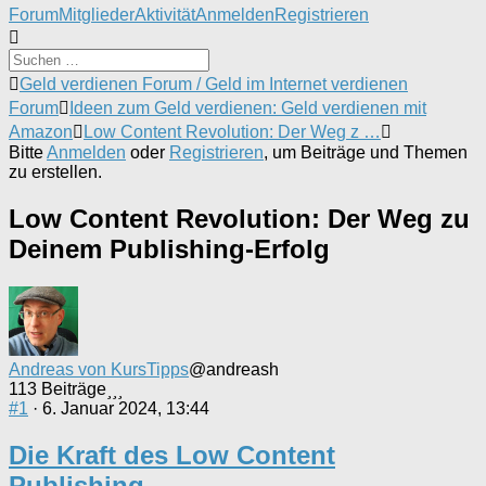
Forum-
Forum
Mitglieder
Aktivität
Anmelden
Registrieren
Navigation
Forum-
Geld verdienen Forum / Geld im Internet verdienen
Breadcrumbs
Forum
Ideen zum Geld verdienen: Geld verdienen mit
-
Amazon
Low Content Revolution: Der Weg z …
Du
Bitte
Anmelden
oder
Registrieren
, um Beiträge und Themen
bist
zu erstellen.
hier:
Low Content Revolution: Der Weg zu
Deinem Publishing-Erfolg
Andreas von KursTipps
@andreash
113 Beiträge
#1
· 6. Januar 2024, 13:44
Die Kraft des Low Content
Publishing