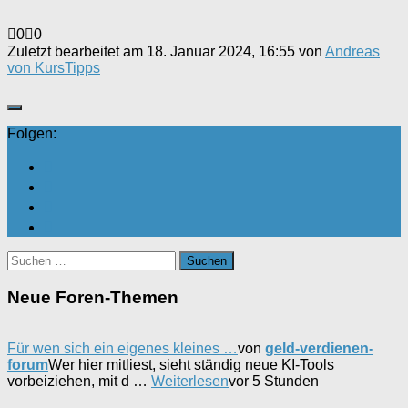
Anklicken
Anklicken
0
0
für
für
Zuletzt bearbeitet am 18. Januar 2024, 16:55 von
Andreas
Daumen
Daumen
von KursTipps
nach
nach
unten.
oben.
Folgen:
Suchen
nach:
Neue Foren-Themen
Für wen sich ein eigenes kleines …
von
geld-verdienen-
forum
Wer hier mitliest, sieht ständig neue KI-Tools
vorbeiziehen, mit d …
Weiterlesen
vor 5 Stunden