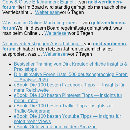
Copy & Close Erfahrungen: Eignet …
von
geld-verdienen-
forum
Hier im Board wird ständig gefragt, ob man auch ohne
Vertriebshint …
Weiterlesen
vor 6 Tagen
Was man im Online-Marketing zuers …
von
geld-verdienen-
forum
Weil in diesem Board regelmässig gefragt wird, was
man beim Online …
Weiterlesen
vor 6 Tagen
Nebenverdienst gegen Ausschüttung …
von
geld-verdienen-
forum
Ich habe in den letzten Jahren so ziemlich alles
ausprobiert, was …
Weiterlesen
vor 7 Tagen
Bestseller Training von Dirk Kreuter: ehrliche Insights &
Praxistipps
Die ultimative Foren Liste: 500 deutschsprachige Foren
— Analyse 2026
eBook: Die 100 besten Facebook Tipps — Insights für
mehr Reichweite
eBook: Die 100 besten Pinterest Tipps — Insights für
mehr Traffic
eBook: Die 100 besten Traffic Tipps: Insights zur
Traffic-Steigerung
eBook: Die 100 besten Youtube Tipps — Insights für
sofort mehr Views
eBook: Geld verdienen mit dem Amazon