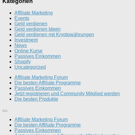
Kategorien
Affiliate Marketing
Events
Geld verdienen
Geld verdienen Ideen
Geld verdienen mit Kryptowährungen
Investment
News
Online Kurse
Passives Einkommen
Shopify
Uncategorized
Affiliate Marketing Forum
Die besten Affiliate Programme
Passives Einkommen
Jetzt registrieren und Community Mitglied werden
Die besten Produkte
Affiliate Marketing Forum
Die besten Affiliate Programme
Passives Einkommen