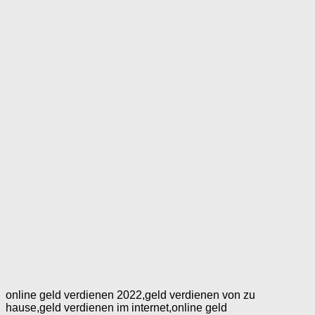
online geld verdienen 2022,geld verdienen von zu
hause,geld verdienen im internet,online geld