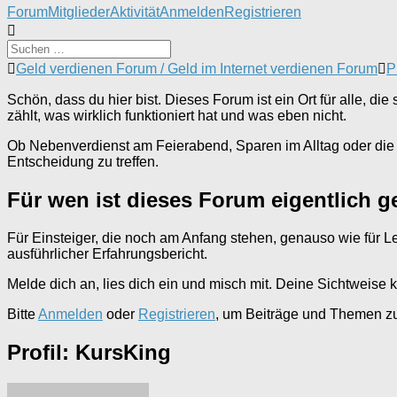
Forum-
Forum
Mitglieder
Aktivität
Anmelden
Registrieren
Navigation
Forum-
Geld verdienen Forum / Geld im Internet verdienen Forum
P
Breadcrumbs
-
Schön, dass du hier bist. Dieses Forum ist ein Ort für alle, 
Du
zählt, was wirklich funktioniert hat und was eben nicht.
bist
hier:
Ob Nebenverdienst am Feierabend, Sparen im Alltag oder die F
Entscheidung zu treffen.
Für wen ist dieses Forum eigentlich 
Für Einsteiger, die noch am Anfang stehen, genauso wie für Le
ausführlicher Erfahrungsbericht.
Melde dich an, lies dich ein und misch mit. Deine Sichtweise 
Bitte
Anmelden
oder
Registrieren
, um Beiträge und Themen zu 
Profil: KursKing