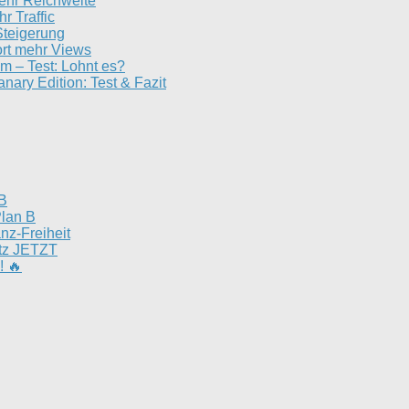
ehr Reichweite
r Traffic
-Steigerung
ort mehr Views
 – Test: Lohnt es?
 Edition: Test & Fazit
 B
Plan B
nz-Freiheit
utz JETZT
! 🔥