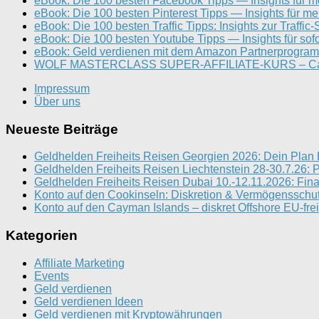
eBook: Die 100 besten Facebook Tipps — Insights für m
eBook: Die 100 besten Pinterest Tipps — Insights für meh
eBook: Die 100 besten Traffic Tipps: Insights zur Traffic
eBook: Die 100 besten Youtube Tipps — Insights für sof
eBook: Geld verdienen mit dem Amazon Partnerprogramm
WOLF MASTERCLASS SUPER-AFFILIATE-KURS – Canary
Impressum
Über uns
Neueste Beiträge
Geldhelden Freiheits Reisen Georgien 2026: Dein Plan
Geldhelden Freiheits Reisen Liechtenstein 28-30.7.26: 
Geldhelden Freiheits Reisen Dubai 10.-12.11.2026: Fina
Konto auf den Cookinseln: Diskretion & Vermögenssch
Konto auf den Cayman Islands – diskret Offshore EU-frei
Kategorien
Affiliate Marketing
Events
Geld verdienen
Geld verdienen Ideen
Geld verdienen mit Kryptowährungen