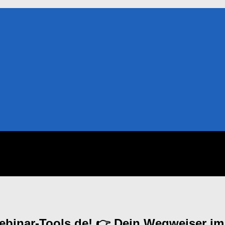
ebinar-Tools.de! 👉 Dein Wegweiser im