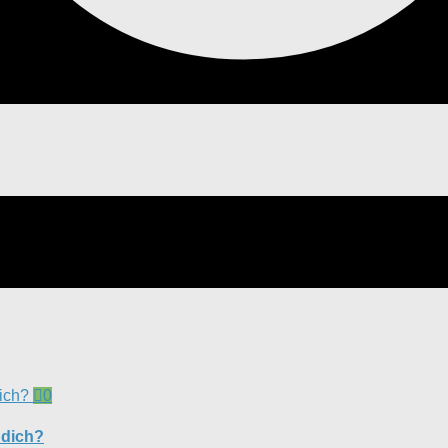
0
 dich?