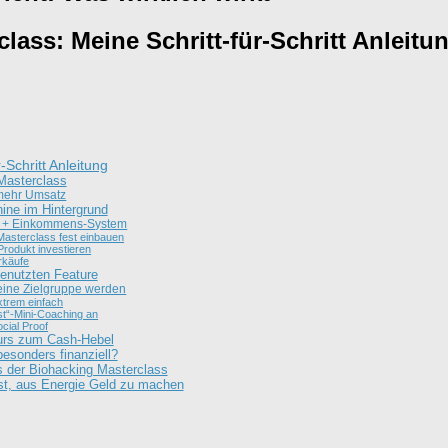
lass: Meine Schritt-für-Schritt Anleitu
-Schritt Anleitung
 Masterclass
t mehr Umsatz
ine im Hintergrund
em + Einkommens-System
 Masterclass fest einbauen
 Produkt investieren
erkäufe
genutzten Feature
eine Zielgruppe werden
xtrem einfach
st“-Mini-Coaching an
cial Proof
Kurs zum Cash-Hebel
besonders finanziell?
s der Biohacking Masterclass
ist, aus Energie Geld zu machen