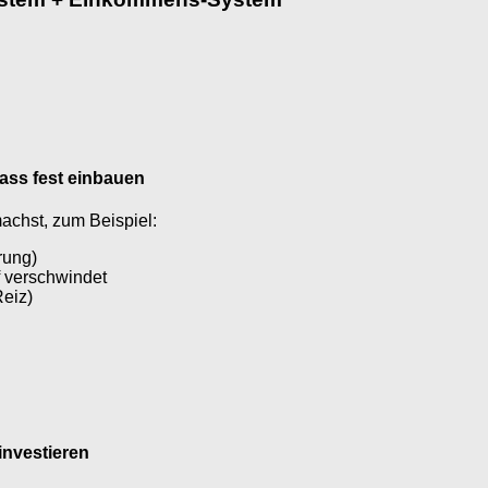
lass fest einbauen
machst, zum Beispiel:
rung)
f verschwindet
eiz)
investieren