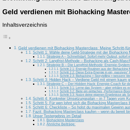
Geld verdienen mit Biohacking Masterc
Inhaltsverzeichnis
Geld verdienen mit Biohacking Masterclass: Meine Schritt-für
Schritt 1: Wähle deine Geld-Strategie mit der Biohacking
Strategie A – Schnellstart: Sofort mehr Output, sofor
Schritt 2: Langfrist-Methode – Biohacking als Cash-Masch
Strategie B – Die Langfrist-Methode: Energie-Syst
Schritt 2.1: Energie-Routinen aus der Biohacking
Schritt 2.2: Diese Extra-Energie in ein „passives“
Schritt 2.3: Biohacking + Storytelling = bessere V
Schritt 3: Hidden Hack – Verdiene Geld mit einem kaum 
Strategie C – Der Hidden Hack: Energie-Coach für d
Schritt 3.1: Lerne das System – aber erkläre es e
Schritt 3.2: Biete ein einfaches „Performance-Boo
Schritt 3.3: Nutze deine eigenen Ergebnisse als So
Schritt 4: Konkreter Umsetzungsplan – in 7 Tagen vom 
Schritt 5: Für wen lohnt sich die Biohacking Masterclass 
Schritt 6: Checkliste – So holst du maximalen Gewinn au
Fazit: Biohacking Masterclass kaufen – wenn du bereit b
Unser Testergebnis im Detail
Biohacking Masterclass
Ähnliche Beiträge: