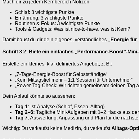
Mach dir zu jedem Kernbereich Notizen:
Schlaf: 3 wichtigste Punkte
Ernährung: 3 wichtigste Punkte
Routinen & Fokus: 3 wichtigste Punkte
Tools & Gadgets: Was ist nice-to-have, was ist Kern?
Damit baust du dir dein eigenes, verständliches
„Energie-fü
Schritt 3.2: Biete ein einfaches „Performance-Boost“-Min
Erstelle ein kleines, klar definiertes Angebot, z. B.:
„7-Tage-Energie-Boost für Selbstständige“
„Kein Mittagstief mehr – 1:1 Session für Unternehmer“
„Power-Tag-Check: Wir richten gemeinsam deinen Tag au
Dein Ablauf könnte so aussehen:
Tag 1:
Ist-Analyse (Schlaf, Essen, Alltag)
Tag 2–6:
Tägliche Mini-Aufgaben mit 1–2 Hacks aus de
Tag 7:
Auswertung, Anpassung und Plan für die nächste
Wichtig: Du verkaufst keine Medizin, du verkaufst
Alltags-Op