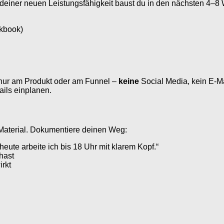
t deiner neuen Leistungsfähigkeit baust du in den nächsten 4–
rkbook)
nur am Produkt oder am Funnel –
keine
Social Media, kein E-M
ils einplanen.
-Material. Dokumentiere deinen Weg:
heute arbeite ich bis 18 Uhr mit klarem Kopf.“
hast
rkt