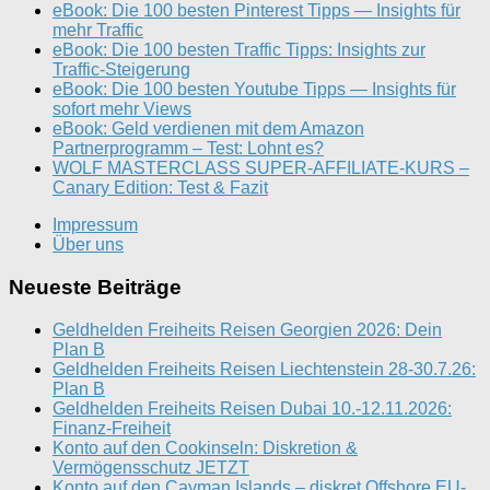
eBook: Die 100 besten Pinterest Tipps — Insights für
mehr Traffic
eBook: Die 100 besten Traffic Tipps: Insights zur
Traffic-Steigerung
eBook: Die 100 besten Youtube Tipps — Insights für
sofort mehr Views
eBook: Geld verdienen mit dem Amazon
Partnerprogramm – Test: Lohnt es?
WOLF MASTERCLASS SUPER-AFFILIATE-KURS –
Canary Edition: Test & Fazit
Impressum
Über uns
Neueste Beiträge
Geldhelden Freiheits Reisen Georgien 2026: Dein
Plan B
Geldhelden Freiheits Reisen Liechtenstein 28-30.7.26:
Plan B
Geldhelden Freiheits Reisen Dubai 10.-12.11.2026:
Finanz-Freiheit
Konto auf den Cookinseln: Diskretion &
Vermögensschutz JETZT
Konto auf den Cayman Islands – diskret Offshore EU-