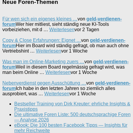
Neue Foren-Themen
Für wen sich ein eigenes kleines …
von
geld-verdienen-
forum
Wer hier mitliest, sieht ständig neue KI-Tools
vorbeiziehen, mit d …
Weiterlesen
vor 2 Tagen
Copy & Close Erfahrungen: Eignet …
von
geld-verdienen-
forum
Hier im Board wird ständig gefragt, ob man auch ohne
Vertriebshint …
Weiterlesen
vor 1 Woche
Was man im Online-Marketing zuers …
von
geld-verdienen-
forum
Weil in diesem Board regelmässig gefragt wird, was
man beim Online …
Weiterlesen
vor 1 Woche
Nebenverdienst gegen Ausschüttung …
von
geld-verdienen-
forum
Ich habe in den letzten Jahren so ziemlich alles
ausprobiert, was …
Weiterlesen
vor 1 Woche
Bestseller Training von Dirk Kreuter: ehrliche Insights &
Praxistipps
Die ultimative Foren Liste: 500 deutschsprachige Foren
— Analyse 2026
eBook: Die 100 besten Facebook Tipps — Insights für
mehr Reichweite