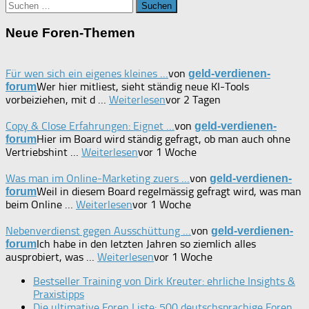
Suchen
nach:
Neue Foren-Themen
Für wen sich ein eigenes kleines …
von
geld-verdienen-
Wer hier mitliest, sieht ständig neue KI-Tools
forum
vorbeiziehen, mit d …
Weiterlesen
vor 2 Tagen
Copy & Close Erfahrungen: Eignet …
von
geld-verdienen-
Hier im Board wird ständig gefragt, ob man auch ohne
forum
Vertriebshint …
Weiterlesen
vor 1 Woche
Was man im Online-Marketing zuers …
von
geld-verdienen-
Weil in diesem Board regelmässig gefragt wird, was man
forum
beim Online …
Weiterlesen
vor 1 Woche
Nebenverdienst gegen Ausschüttung …
von
geld-verdienen-
Ich habe in den letzten Jahren so ziemlich alles
forum
ausprobiert, was …
Weiterlesen
vor 1 Woche
Bestseller Training von Dirk Kreuter: ehrliche Insights &
Praxistipps
Die ultimative Foren Liste: 500 deutschsprachige Foren