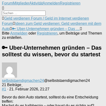
Forum-
Forum
Mitglieder
Aktivität
Anmelden
Registrieren
Navigation
Forum-
Geld verdienen Forum / Geld im Internet verdienen
Breadcrumbs
Forum
Ideen zum Geld verdienen: Geld verdienen mit dem
-
Auto
🔑 Uber-Unternehmen gründen – Das …
Du
Bitte
Anmelden
oder
Registrieren
, um Beiträge und Themen
bist
zu erstellen.
hier:
🔑 Uber-Unternehmen gründen – Das
solltest du wissen, bevor du startest
selbststaendigmachen24
@selbststaendigmachen24
21 Beiträge
#1
· 21. Februar 2026, 21:27
Bevor du dein Auto startest, solltest du eine Entscheidung
treffen:
Machst du es halbherzig – oder baust du es richtig auf?