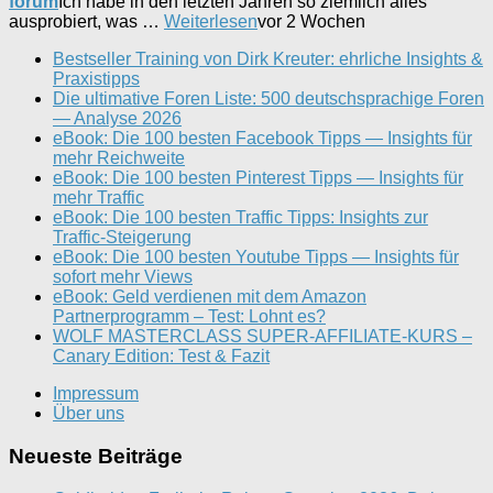
forum
Ich habe in den letzten Jahren so ziemlich alles
ausprobiert, was …
Weiterlesen
vor 2 Wochen
Bestseller Training von Dirk Kreuter: ehrliche Insights &
Praxistipps
Die ultimative Foren Liste: 500 deutschsprachige Foren
— Analyse 2026
eBook: Die 100 besten Facebook Tipps — Insights für
mehr Reichweite
eBook: Die 100 besten Pinterest Tipps — Insights für
mehr Traffic
eBook: Die 100 besten Traffic Tipps: Insights zur
Traffic-Steigerung
eBook: Die 100 besten Youtube Tipps — Insights für
sofort mehr Views
eBook: Geld verdienen mit dem Amazon
Partnerprogramm – Test: Lohnt es?
WOLF MASTERCLASS SUPER-AFFILIATE-KURS –
Canary Edition: Test & Fazit
Impressum
Über uns
Neueste Beiträge