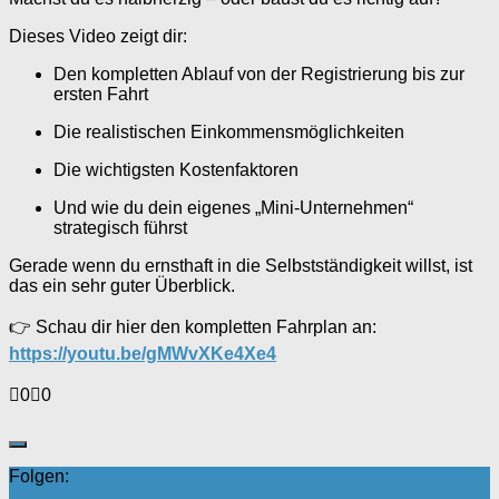
Dieses Video zeigt dir:
Den kompletten Ablauf von der Registrierung bis zur
ersten Fahrt
Die realistischen Einkommensmöglichkeiten
Die wichtigsten Kostenfaktoren
Und wie du dein eigenes „Mini-Unternehmen“
strategisch führst
Gerade wenn du ernsthaft in die Selbstständigkeit willst, ist
das ein sehr guter Überblick.
👉 Schau dir hier den kompletten Fahrplan an:
https://youtu.be/gMWvXKe4Xe4
Anklicken
Anklicken
0
0
für
für
Daumen
Daumen
nach
nach
unten.
oben.
Folgen: