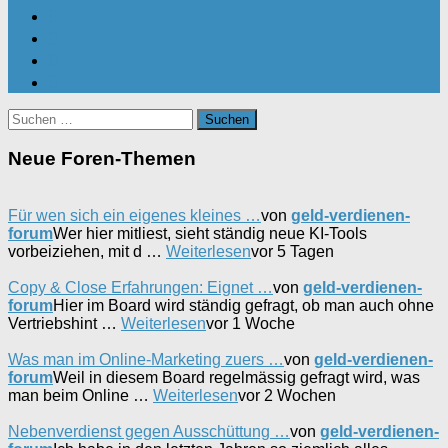
Suchen
nach:
Neue Foren-Themen
Für wen sich ein eigenes kleines …
von
geld-verdienen-
forum
Wer hier mitliest, sieht ständig neue KI-Tools
vorbeiziehen, mit d …
Weiterlesen
vor 5 Tagen
Copy & Close Erfahrungen: Eignet …
von
geld-verdienen-
forum
Hier im Board wird ständig gefragt, ob man auch ohne
Vertriebshint …
Weiterlesen
vor 1 Woche
Was man im Online-Marketing zuers …
von
geld-verdienen-
forum
Weil in diesem Board regelmässig gefragt wird, was
man beim Online …
Weiterlesen
vor 2 Wochen
Nebenverdienst gegen Ausschüttung …
von
geld-verdienen-