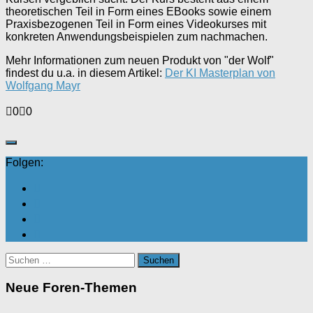
theoretischen Teil in Form eines EBooks sowie einem
Praxisbezogenen Teil in Form eines Videokurses mit
konkreten Anwendungsbeispielen zum nachmachen.
Mehr Informationen zum neuen Produkt von "der Wolf"
findest du u.a. in diesem Artikel:
Der KI Masterplan von
Wolfgang Mayr
Anklicken
Anklicken
0
0
für
für
Daumen
Daumen
nach
nach
unten.
oben.
Folgen:
Suchen
nach:
Neue Foren-Themen