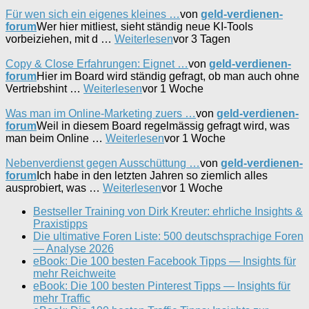
Für wen sich ein eigenes kleines …
von
geld-verdienen-
forum
Wer hier mitliest, sieht ständig neue KI-Tools
vorbeiziehen, mit d …
Weiterlesen
vor 3 Tagen
Copy & Close Erfahrungen: Eignet …
von
geld-verdienen-
forum
Hier im Board wird ständig gefragt, ob man auch ohne
Vertriebshint …
Weiterlesen
vor 1 Woche
Was man im Online-Marketing zuers …
von
geld-verdienen-
forum
Weil in diesem Board regelmässig gefragt wird, was
man beim Online …
Weiterlesen
vor 1 Woche
Nebenverdienst gegen Ausschüttung …
von
geld-verdienen-
forum
Ich habe in den letzten Jahren so ziemlich alles
ausprobiert, was …
Weiterlesen
vor 1 Woche
Bestseller Training von Dirk Kreuter: ehrliche Insights &
Praxistipps
Die ultimative Foren Liste: 500 deutschsprachige Foren
— Analyse 2026
eBook: Die 100 besten Facebook Tipps — Insights für
mehr Reichweite
eBook: Die 100 besten Pinterest Tipps — Insights für
mehr Traffic