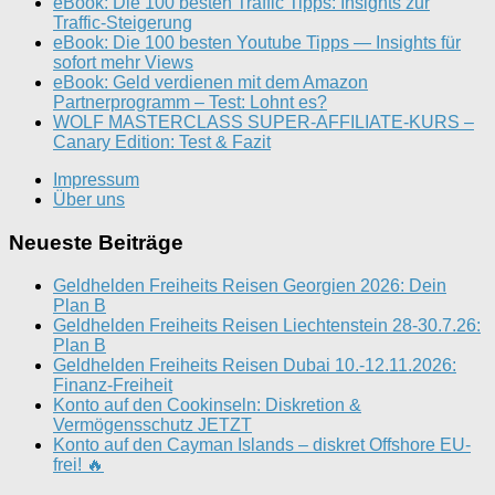
eBook: Die 100 besten Traffic Tipps: Insights zur
Traffic-Steigerung
eBook: Die 100 besten Youtube Tipps — Insights für
sofort mehr Views
eBook: Geld verdienen mit dem Amazon
Partnerprogramm – Test: Lohnt es?
WOLF MASTERCLASS SUPER-AFFILIATE-KURS –
Canary Edition: Test & Fazit
Impressum
Über uns
Neueste Beiträge
Geldhelden Freiheits Reisen Georgien 2026: Dein
Plan B
Geldhelden Freiheits Reisen Liechtenstein 28-30.7.26:
Plan B
Geldhelden Freiheits Reisen Dubai 10.-12.11.2026:
Finanz-Freiheit
Konto auf den Cookinseln: Diskretion &
Vermögensschutz JETZT
Konto auf den Cayman Islands – diskret Offshore EU-
frei! 🔥