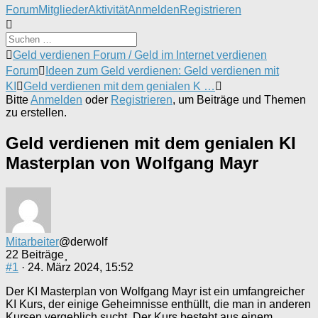
Forum-
Forum
Mitglieder
Aktivität
Anmelden
Registrieren
Navigation
Forum-
Geld verdienen Forum / Geld im Internet verdienen
Breadcrumbs
Forum
Ideen zum Geld verdienen: Geld verdienen mit
-
KI
Geld verdienen mit dem genialen K …
Du
Bitte
Anmelden
oder
Registrieren
, um Beiträge und Themen
bist
zu erstellen.
hier:
Geld verdienen mit dem genialen KI
Masterplan von Wolfgang Mayr
Mitarbeiter
@derwolf
22 Beiträge
#1
· 24. März 2024, 15:52
Der KI Masterplan von Wolfgang Mayr ist ein umfangreicher
KI Kurs, der einige Geheimnisse enthüllt, die man in anderen
Kursen vergeblich sucht. Der Kurs besteht aus einem